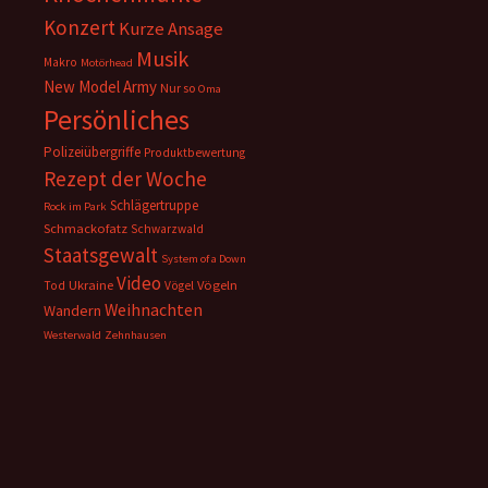
Konzert
Kurze Ansage
Musik
Makro
Motörhead
New Model Army
Nur so
Oma
Persönliches
Polizeiübergriffe
Produktbewertung
Rezept der Woche
Schlägertruppe
Rock im Park
Schmackofatz
Schwarzwald
Staatsgewalt
System of a Down
Video
Ukraine
Vögeln
Tod
Vögel
Weihnachten
Wandern
Westerwald
Zehnhausen