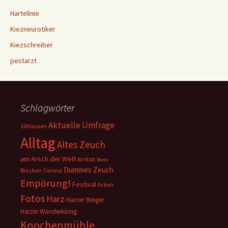
Hartelinie
Kiezneurotiker
Kiezschreiber
pestarzt
Schlagwörter
Aktuelle Umfrage
10Hausen
Alltag
Altes Zeuch
am Arsch der Welt
Anstalt
Bonn
Dummes Zeuch
Corona
Brocken
Empörung!
Festival
ficken
Fotos
Harz
Harzer Steiger
Harzer Wanderkönig
Knochenmühle