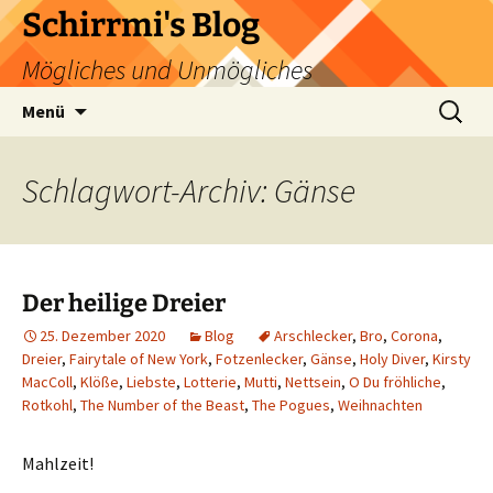
Zum
Schirrmi's Blog
Inhalt
Mögliches und Unmögliches
springen
Suchen
Menü
nach:
Schlagwort-Archiv: Gänse
Der heilige Dreier
25. Dezember 2020
Blog
Arschlecker
,
Bro
,
Corona
,
Dreier
,
Fairytale of New York
,
Fotzenlecker
,
Gänse
,
Holy Diver
,
Kirsty
MacColl
,
Klöße
,
Liebste
,
Lotterie
,
Mutti
,
Nettsein
,
O Du fröhliche
,
Rotkohl
,
The Number of the Beast
,
The Pogues
,
Weihnachten
Mahlzeit!