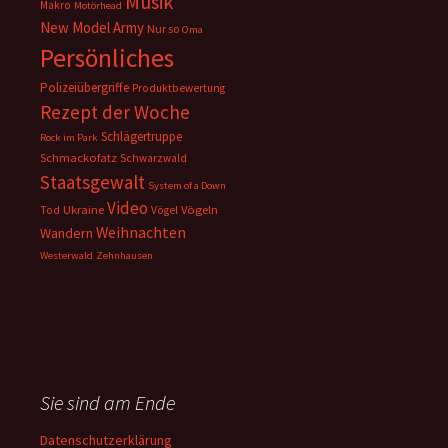
Musik
Makro
Motörhead
New Model Army
Nur so
Oma
Persönliches
Polizeiübergriffe
Produktbewertung
Rezept der Woche
Schlägertruppe
Rock im Park
Schmackofatz
Schwarzwald
Staatsgewalt
System of a Down
Video
Ukraine
Vögeln
Tod
Vögel
Weihnachten
Wandern
Westerwald
Zehnhausen
Sie sind am Ende
Datenschutzerklärung