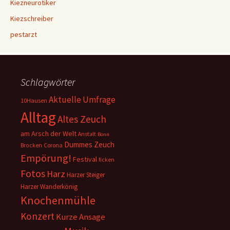
Kiezneurotiker
Kiezschreiber
pestarzt
Schlagwörter
Aktuelle Umfrage
10Hausen
Alltag
Altes Zeuch
am Arsch der Welt
Anstalt
Bonn
Dummes Zeuch
Corona
Brocken
Empörung!
Festival
ficken
Fotos
Harz
Harzer Steiger
Harzer Wanderkönig
Knochenmühle
Konzert
Kurze Ansage