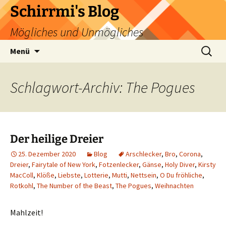
Zum
Schirrmi's Blog
Inhalt
Mögliches und Unmögliches
springen
Suchen
Menü
nach:
Schlagwort-Archiv: The Pogues
Der heilige Dreier
25. Dezember 2020
Blog
Arschlecker
,
Bro
,
Corona
,
Dreier
,
Fairytale of New York
,
Fotzenlecker
,
Gänse
,
Holy Diver
,
Kirsty
MacColl
,
Klöße
,
Liebste
,
Lotterie
,
Mutti
,
Nettsein
,
O Du fröhliche
,
Rotkohl
,
The Number of the Beast
,
The Pogues
,
Weihnachten
Mahlzeit!