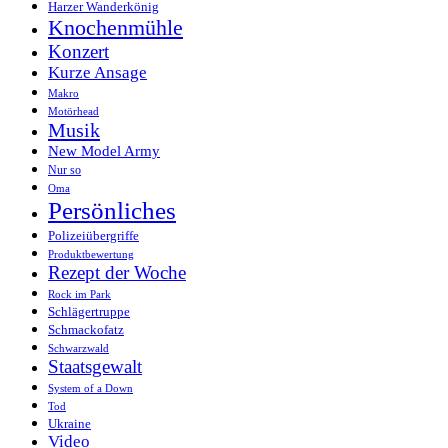
Harzer Wanderkönig
Knochenmühle
Konzert
Kurze Ansage
Makro
Motörhead
Musik
New Model Army
Nur so
Oma
Persönliches
Polizeiübergriffe
Produktbewertung
Rezept der Woche
Rock im Park
Schlägertruppe
Schmackofatz
Schwarzwald
Staatsgewalt
System of a Down
Tod
Ukraine
Video