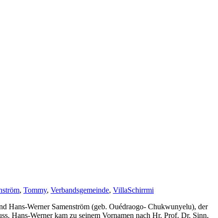
nström
,
Tommy
,
Verbandsgemeinde
,
Villa
Schirrmi
 So stand Hans-Werner Samenström (geb. Ouédraogo- Chukwunyelu), der
hluss. Hans-Werner kam zu seinem Vornamen nach Hr. Prof. Dr. Sinn,