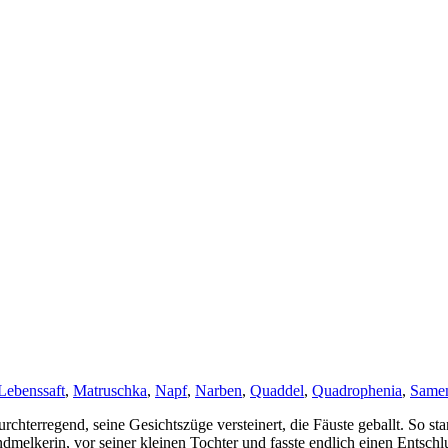
Lebenssaft
,
Matruschka
,
Napf
,
Narben
,
Quaddel
,
Quadrophenia
,
Same
en furchterregend, seine Gesichtszüge versteinert, die Fäuste geballt.
ndmelkerin, vor seiner kleinen Tochter und fasste endlich einen Entsc