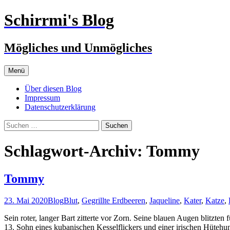
Zum
Schirrmi's Blog
Inhalt
springen
Mögliches und Unmögliches
Menü
Über diesen Blog
Impressum
Datenschutzerklärung
Suchen
nach:
Schlagwort-Archiv: Tommy
Tommy
23. Mai 2020
Blog
Blut
,
Gegrillte Erdbeeren
,
Jaqueline
,
Kater
,
Katze
,
Sein roter, langer Bart zitterte vor Zorn. Seine blauen Augen blitzt
13. Sohn eines kubanischen Kesselflickers und einer irischen Hütehu