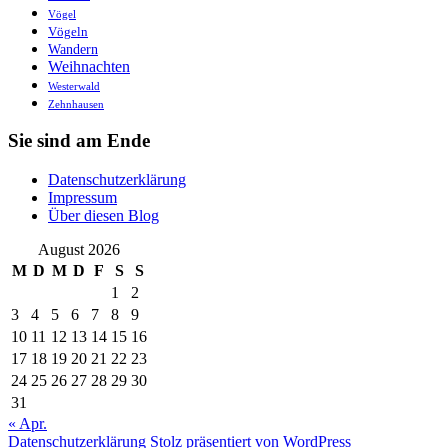
Vögel
Vögeln
Wandern
Weihnachten
Westerwald
Zehnhausen
Sie sind am Ende
Datenschutzerklärung
Impressum
Über diesen Blog
August 2026
M
D
M
D
F
S
S
1
2
3
4
5
6
7
8
9
10
11
12
13
14
15
16
17
18
19
20
21
22
23
24
25
26
27
28
29
30
31
« Apr.
Datenschutzerklärung
Stolz präsentiert von WordPress