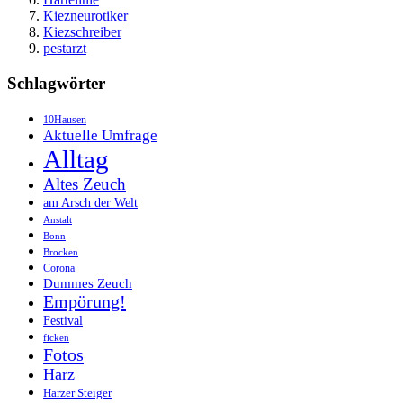
Kiezneurotiker
Kiezschreiber
pestarzt
Schlagwörter
10Hausen
Aktuelle Umfrage
Alltag
Altes Zeuch
am Arsch der Welt
Anstalt
Bonn
Brocken
Corona
Dummes Zeuch
Empörung!
Festival
ficken
Fotos
Harz
Harzer Steiger