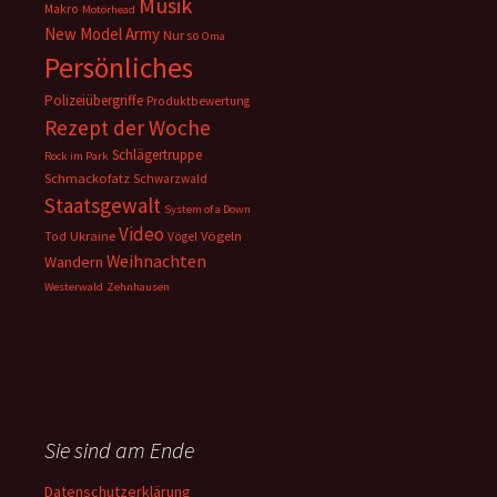
Musik
Makro
Motörhead
New Model Army
Nur so
Oma
Persönliches
Polizeiübergriffe
Produktbewertung
Rezept der Woche
Schlägertruppe
Rock im Park
Schmackofatz
Schwarzwald
Staatsgewalt
System of a Down
Video
Ukraine
Vögeln
Tod
Vögel
Weihnachten
Wandern
Westerwald
Zehnhausen
Sie sind am Ende
Datenschutzerklärung