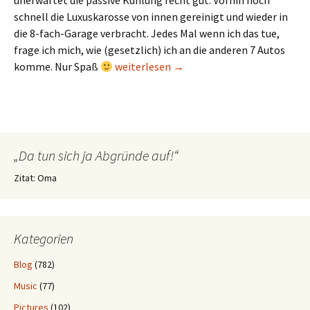
unerwartet die passive Kühlung recht gut. Vorhin noch
schnell die Luxuskarosse von innen gereinigt und wieder in
die 8-fach-Garage verbracht. Jedes Mal wenn ich das tue,
frage ich mich, wie (gesetzlich) ich an die anderen 7 Autos
Nur so – Chat mit Scheff
komme. Nur Spaß
weiterlesen
→
„Da tun sich ja Abgründe auf!“
Zitat: Oma
Kategorien
Blog
(782)
Music
(77)
Pictures
(102)