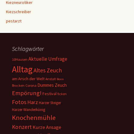
Kiezneurotiker
Kiezschreiber
pestarzt
Schlagwörter
Aktuelle Umfrage
10Hausen
Alltag
Altes Zeuch
am Arsch der Welt
Anstalt
Bonn
Dummes Zeuch
Corona
Brocken
Empörung!
Festival
ficken
Fotos
Harz
Harzer Steiger
Harzer Wanderkönig
Knochenmühle
Konzert
Kurze Ansage