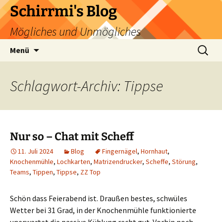
Zum
Schirrmi's Blog
Inhalt
Mögliches und Unmögliches
springen
Suchen
Menü
nach:
Schlagwort-Archiv: Tippse
Nur so – Chat mit Scheff
11. Juli 2024
Blog
Fingernägel
,
Hornhaut
,
Knochenmühle
,
Lochkarten
,
Matrizendrucker
,
Scheffe
,
Störung
,
Teams
,
Tippen
,
Tippse
,
ZZ Top
Schön dass Feierabend ist. Draußen bestes, schwüles
Wetter bei 31 Grad, in der Knochenmühle funktionierte