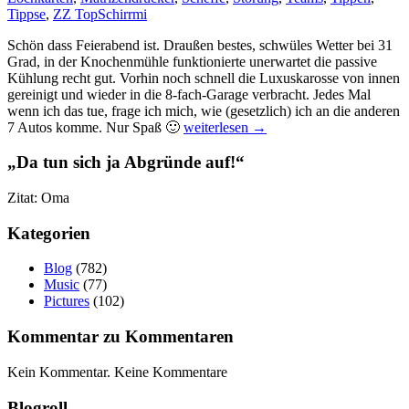
Tippse
,
ZZ Top
Schirrmi
Schön dass Feierabend ist. Draußen bestes, schwüles Wetter bei 31
Grad, in der Knochenmühle funktionierte unerwartet die passive
Kühlung recht gut. Vorhin noch schnell die Luxuskarosse von innen
gereinigt und wieder in die 8-fach-Garage verbracht. Jedes Mal
wenn ich das tue, frage ich mich, wie (gesetzlich) ich an die anderen
Nur
7 Autos komme. Nur Spaß 🙂
weiterlesen
→
so
–
„Da tun sich ja Abgründe auf!“
Chat
mit
Zitat: Oma
Scheff
Kategorien
Blog
(782)
Music
(77)
Pictures
(102)
Kommentar zu Kommentaren
Kein Kommentar. Keine Kommentare
Blogroll