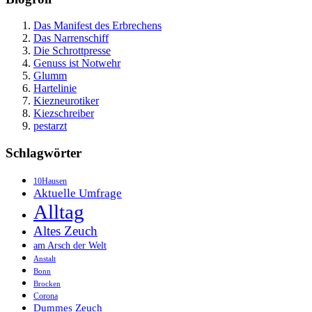
Das Manifest des Erbrechens
Das Narrenschiff
Die Schrottpresse
Genuss ist Notwehr
Glumm
Hartelinie
Kiezneurotiker
Kiezschreiber
pestarzt
Schlagwörter
10Hausen
Aktuelle Umfrage
Alltag
Altes Zeuch
am Arsch der Welt
Anstalt
Bonn
Brocken
Corona
Dummes Zeuch