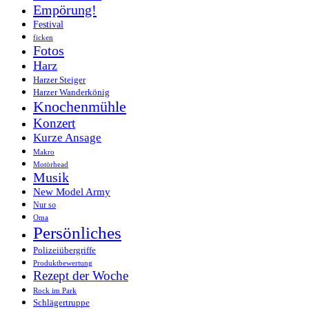
Empörung!
Festival
ficken
Fotos
Harz
Harzer Steiger
Harzer Wanderkönig
Knochenmühle
Konzert
Kurze Ansage
Makro
Motörhead
Musik
New Model Army
Nur so
Oma
Persönliches
Polizeiübergriffe
Produktbewertung
Rezept der Woche
Rock im Park
Schlägertruppe