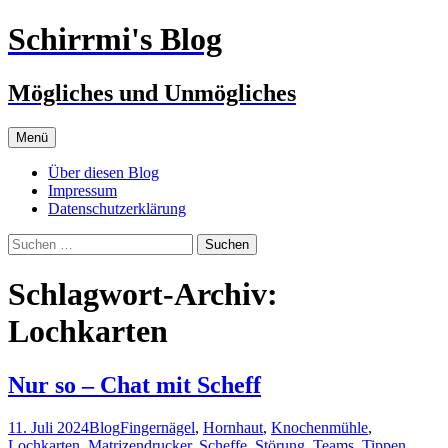
Zum
Schirrmi's Blog
Inhalt
springen
Mögliches und Unmögliches
Menü
Über diesen Blog
Impressum
Datenschutzerklärung
Suchen
nach:
Schlagwort-Archiv:
Lochkarten
Nur so – Chat mit Scheff
11. Juli 2024
Blog
Fingernägel
,
Hornhaut
,
Knochenmühle
,
Lochkarten
,
Matrizendrucker
,
Scheffe
,
Störung
,
Teams
,
Tippen
,