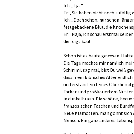
Ich: „Tja..“
Er: „Sie haben nicht noch zufällig
Ich: „Doch schon, nur schon länge
festgebackene Blut, die Knochensp
Er: „Naja, ich schau erstmal selber
die feige Sau!
Schön ist es heute gewesen. Hatte
Die Tage machte mir nämlich mein
Schirrmi, sag mal, bist Du weiß ge
dass mein biblisches Alter endli
und erstand ein feines Oberhemd 
Farben und großkariertem Muster.
in dunkelbraun. Die schöne, bequ
französischen Taschen und Bundfal
Neue Klamotten, man gönnt sich wa
Mensch. Ein ganz anderes Lebensge