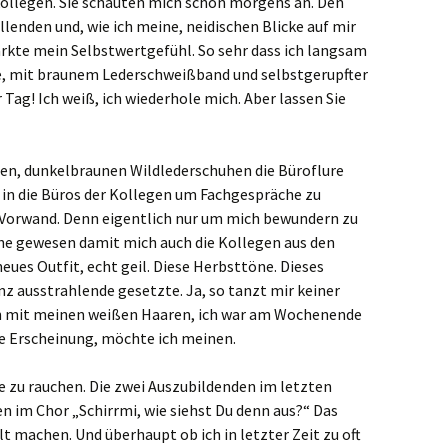
kollegen. Sie schauten mich schon morgens an. Den
lenden und, wie ich meine, neidischen Blicke auf mir
ärkte mein Selbstwertgefühl. So sehr dass ich langsam
e, mit braunem Lederschweißband und selbstgerupfter
 Tag! Ich weiß, ich wiederhole mich. Aber lassen Sie
euen, dunkelbraunen Wildlederschuhen die Büroflure
 in die Büros der Kollegen um Fachgespräche zu
s Vorwand. Denn eigentlich nur um mich bewundern zu
üche gewesen damit mich auch die Kollegen aus den
ues Outfit, echt geil. Diese Herbsttöne. Dieses
 ausstrahlende gesetzte. Ja, so tanzt mir keiner
 mit meinen weißen Haaren, ich war am Wochenende
he Erscheinung, möchte ich meinen.
ne zu rauchen. Die zwei Auszubildenden im letzten
en im Chor „Schirrmi, wie siehst Du denn aus?“ Das
lt machen. Und überhaupt ob ich in letzter Zeit zu oft