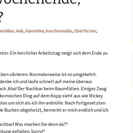
?
umfällen
,
Hulk
,
Klamotten
,
Knochenmühle
,
Oberförster
,
nter. Ein herrlicher Arbeitstag neigt sich dem Ende zu
ken vibrieren. Normalerweise ist es umgekehrt.
denke ich und laufe schnell auf meine überaus
ach. Aha! Der Nachbar beim Baumfällen. Einiges Zeug
m komischen Ding auf dem Kopp sieht aus wie Mickey
los um sich als ich ihn anbrülle. Nach fortgesetzten
g die Buchen abgeholzt, bemerkt er mich endlich und ich
achbar! Was machen Sie denn da?“
chtung gefallen. Sorry!“