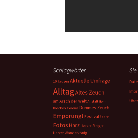
Schlagwörter
Sie
Aktuelle Umfrage
10Hausen
Date
Alltag
Imp
Altes Zeuch
Über
am Arsch der Welt
Anstalt
Bonn
Dummes Zeuch
Corona
Brocken
Empörung!
Festival
ficken
Fotos
Harz
Harzer Steiger
Harzer Wanderkönig