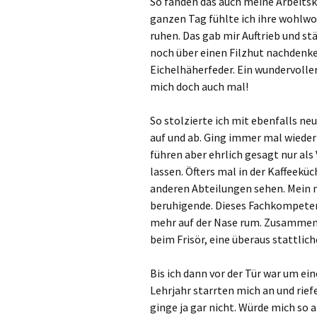
So fanden das auch meine Arbeits
ganzen Tag fühlte ich ihre wohlwol
ruhen. Das gab mir Auftrieb und st
noch über einen Filzhut nachdenk
Eichelhäherfeder. Ein wundervoller
mich doch auch mal!
So stolzierte ich mit ebenfalls n
auf und ab. Ging immer mal wieder
führen aber ehrlich gesagt nur al
lassen. Öfters mal in der Kaffeek
anderen Abteilungen sehen. Mein ne
beruhigende. Dieses Fachkompetenz
mehr auf der Nase rum. Zusammen
beim Frisör, eine überaus stattlic
Bis ich dann vor der Tür war um ei
Lehrjahr starrten mich an und rief
ginge ja gar nicht. Würde mich so a