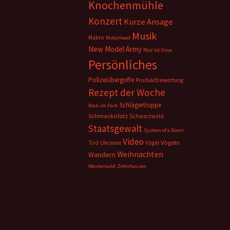
Knochenmühle
Konzert
Kurze Ansage
Musik
Makro
Motörhead
New Model Army
Nur so
Oma
Persönliches
Polizeiübergriffe
Produktbewertung
Rezept der Woche
Schlägertruppe
Rock im Park
Schmackofatz
Schwarzwald
Staatsgewalt
System of a Down
Video
Ukraine
Vögeln
Tod
Vögel
Weihnachten
Wandern
Westerwald
Zehnhausen