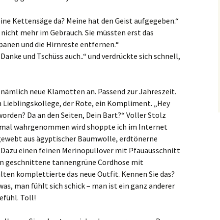
 eine Kettensäge da? Meine hat den Geist aufgegeben.“
r nicht mehr im Gebrauch. Sie müssten erst das
änen und die Hirnreste entfernen.“
. Danke und Tschüss auch..“ und verdrückte sich schnell,
 nämlich neue Klamotten an. Passend zur Jahreszeit.
 Lieblingskollege, der Rote, ein Kompliment. „Hey
worden? Da an den Seiten, Dein Bart?“ Voller Stolz
ch mal wahrgenommen wird shoppte ich im Internet
gewebt aus ägyptischer Baumwolle, erdtönerne
 Dazu einen feinen Merinopullover mit Pfauausschnitt
em geschnittene tannengrüne Cordhose mit
ten komplettierte das neue Outfit. Kennen Sie das?
s, man fühlt sich schick – man ist ein ganz anderer
fühl. Toll!