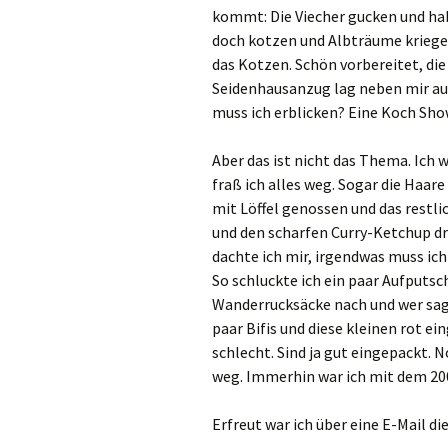
kommt: Die Viecher gucken und hab
doch kotzen und Albträume kriegen
das Kotzen. Schön vorbereitet, die
Seidenhausanzug lag neben mir auf
muss ich erblicken? Eine Koch Sho
Aber das ist nicht das Thema. Ich
fraß ich alles weg. Sogar die Haa
mit Löffel genossen und das restli
und den scharfen Curry-Ketchup dru
dachte ich mir, irgendwas muss i
So schluckte ich ein paar Aufputsc
Wanderrucksäcke nach und wer sagt
paar Bifis und diese kleinen rot e
schlecht. Sind ja gut eingepackt. 
weg. Immerhin war ich mit dem 200
Erfreut war ich über eine E-Mail 