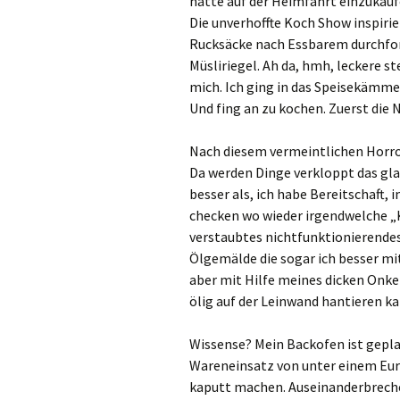
hatte auf der Heimfahrt einzukau
Die unverhoffte Koch Show inspiri
Rucksäcke nach Essbarem durchfors
Müsliriegel. Ah da, hmh, leckere s
mich. Ich ging in das Speisekämme
Und fing an zu kochen. Zuerst die 
Nach diesem vermeintlichen Horror
Da werden Dinge verkloppt das gl
besser als, ich habe Bereitschaf
checken wo wieder irgendwelche „K
verstaubtes nichtfunktionierendes
Ölgemälde die sogar ich besser m
aber mit Hilfe meines dicken Onke
ölig auf der Leinwand hantieren ka
Wissense? Mein Backofen ist gepla
Wareneinsatz von unter einem Eur
kaputt machen. Auseinanderbrechen