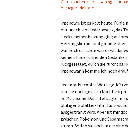
10. Oktober 2016
Blog
Bar
Montag
,
Nudeltorte
Irgendwie ist es kalt heute. Fühle 
mit unechtem Lederbesatz, das Te
Heckscheibenheizung ging automati
Heizungskörper und grübele über et
war noch da schon war er wieder we
keinem Ende führenden Gedanken w
rückgefettet, durch die furchtbar
Irgendwann komme ich noch drauf
Jedenfalls (cooles Wort, gelle?) v
mir die noch gestern Nacht vorpr
heißt ansehe. Der Titel sagte mir s
blutigen Splatter-Film. Kurz wun
ausgestrahlt wird. Aber ist mir do
zwischen Pokemon und Sesamstraße
sitzen. Sollen sie doch in die eine