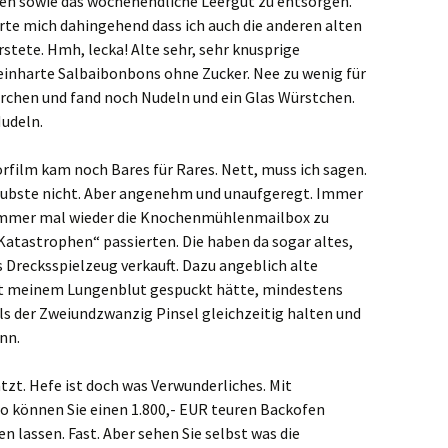
fen sowie das wochenendliche Leergut zu entsorgen.
erte mich dahingehend dass ich auch die anderen alten
tete. Hmh, lecka! Alte sehr, sehr knusprige
teinharte Salbaibonbons ohne Zucker. Nee zu wenig für
rchen und fand noch Nudeln und ein Glas Würstchen.
Nudeln.
film kam noch Bares für Rares. Nett, muss ich sagen.
aubste nicht. Aber angenehm und unaufgeregt. Immer
t, immer mal wieder die Knochenmühlenmailbox zu
atastrophen“ passierten. Die haben da sogar altes,
 Drecksspielzeug verkauft. Dazu angeblich alte
it meinem Lungenblut gespuckt hätte, mindestens
ls der Zweiundzwanzig Pinsel gleichzeitig halten und
nn.
tzt. Hefe ist doch was Verwunderliches. Mit
o können Sie einen 1.800,- EUR teuren Backofen
 lassen. Fast. Aber sehen Sie selbst was die