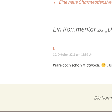
Beitragsnavigation
←
Eine neue Charmeoffensive
Ein Kommentar zu „
D
L.
10. Oktober 2016 um 18:52 Uhr
Wäre doch schon Mittwoch..
.. 
Die Komm