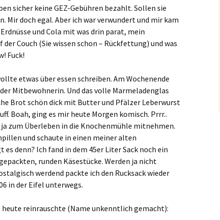
en sicher keine GEZ-Gebühren bezahlt. Sollen sie
. Mir doch egal. Aber ich war verwundert und mir kam
 Erdnüsse und Cola mit was drin parat, mein
 der Couch (Sie wissen schon – Rückfettung) und was
w! Fuck!
 wollte etwas über essen schreiben. Am Wochenende
re der Mitbewohnerin. Und das volle Marmeladenglas
che Brot schön dick mit Butter und Pfälzer Leberwurst
ff. Boah, ging es mir heute Morgen komisch. Prrr..
ch ja zum Überleben in die Knochenmühle mitnehmen.
hpillen und schaute in einen meiner alten
 es denn? Ich fand in dem 45er Liter Sack noch ein
ingepackten, runden Käsestücke. Werden ja nicht
Nostalgisch werdend packte ich den Rucksack wieder
6 in der Eifel unterwegs.
die heute reinrauschte (Name unkenntlich gemacht):