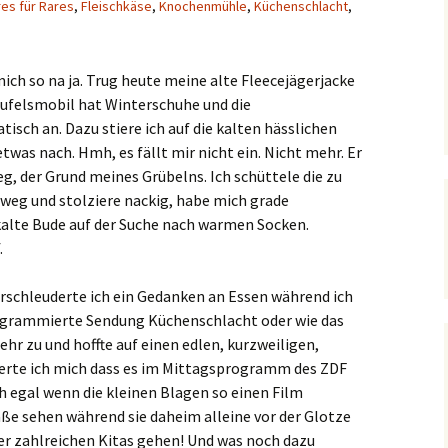
es für Rares
,
Fleischkäse
,
Knochenmühle
,
Küchenschlacht
,
mich so na ja. Trug heute meine alte Fleecejägerjacke
ufelsmobil hat Winterschuhe und die
sch an. Dazu stiere ich auf die kalten hässlichen
was nach. Hmh, es fällt mir nicht ein. Nicht mehr. Er
g, der Grund meines Grübelns. Ich schüttele die zu
eg und stolziere nackig, habe mich grade
 kalte Bude auf der Suche nach warmen Socken.
.
erschleuderte ich ein Gedanken an Essen während ich
ogrammierte Sendung Küchenschlacht oder wie das
ehr zu und hoffte auf einen edlen, kurzweiligen,
derte ich mich dass es im Mittagsprogramm des ZDF
ch egal wenn die kleinen Blagen so einen Film
 sehen während sie daheim alleine vor der Glotze
 der zahlreichen Kitas gehen! Und was noch dazu