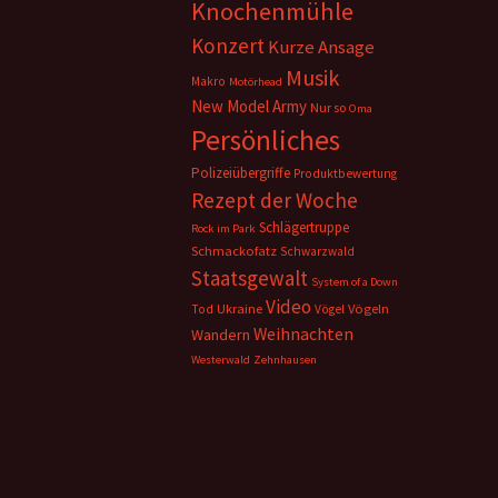
Knochenmühle
Konzert
Kurze Ansage
Musik
Makro
Motörhead
New Model Army
Nur so
Oma
Persönliches
Polizeiübergriffe
Produktbewertung
Rezept der Woche
Schlägertruppe
Rock im Park
Schmackofatz
Schwarzwald
Staatsgewalt
System of a Down
Video
Ukraine
Vögeln
Tod
Vögel
Weihnachten
Wandern
Westerwald
Zehnhausen