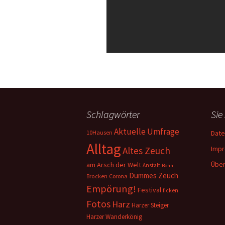
Schlagwörter
Sie
Aktuelle Umfrage
10Hausen
Date
Alltag
Imp
Altes Zeuch
Über
am Arsch der Welt
Anstalt
Bonn
Dummes Zeuch
Corona
Brocken
Empörung!
Festival
ficken
Fotos
Harz
Harzer Steiger
Harzer Wanderkönig