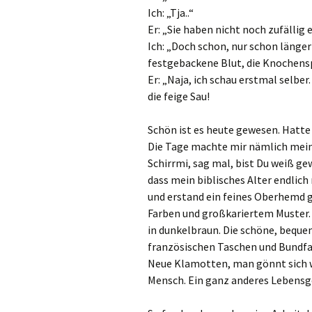
Ich: „Tja..“
Er: „Sie haben nicht noch zufällig
Ich: „Doch schon, nur schon länge
festgebackene Blut, die Knochensp
Er: „Naja, ich schau erstmal selber
die feige Sau!
Schön ist es heute gewesen. Hatte
Die Tage machte mir nämlich mein
Schirrmi, sag mal, bist Du weiß ge
dass mein biblisches Alter endli
und erstand ein feines Oberhemd 
Farben und großkariertem Muster.
in dunkelbraun. Die schöne, bequ
französischen Taschen und Bundfal
Neue Klamotten, man gönnt sich wa
Mensch. Ein ganz anderes Lebensge