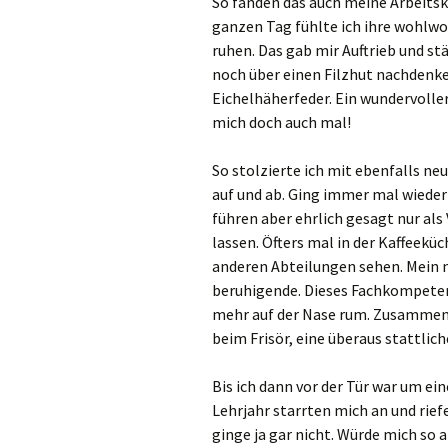
So fanden das auch meine Arbeits
ganzen Tag fühlte ich ihre wohlwol
ruhen. Das gab mir Auftrieb und st
noch über einen Filzhut nachdenk
Eichelhäherfeder. Ein wundervoller
mich doch auch mal!
So stolzierte ich mit ebenfalls n
auf und ab. Ging immer mal wieder
führen aber ehrlich gesagt nur al
lassen. Öfters mal in der Kaffeek
anderen Abteilungen sehen. Mein ne
beruhigende. Dieses Fachkompetenz
mehr auf der Nase rum. Zusammen
beim Frisör, eine überaus stattlic
Bis ich dann vor der Tür war um ei
Lehrjahr starrten mich an und rief
ginge ja gar nicht. Würde mich so a