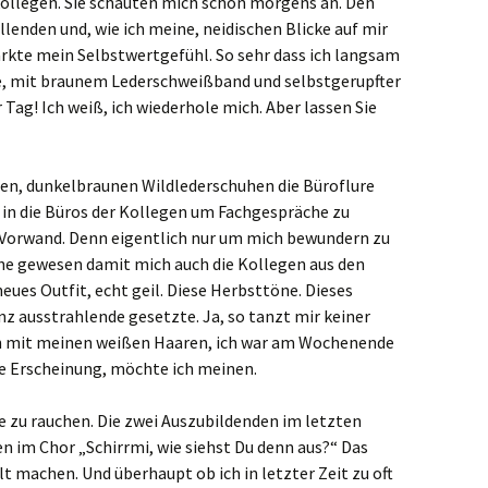
kollegen. Sie schauten mich schon morgens an. Den
lenden und, wie ich meine, neidischen Blicke auf mir
ärkte mein Selbstwertgefühl. So sehr dass ich langsam
e, mit braunem Lederschweißband und selbstgerupfter
 Tag! Ich weiß, ich wiederhole mich. Aber lassen Sie
euen, dunkelbraunen Wildlederschuhen die Büroflure
 in die Büros der Kollegen um Fachgespräche zu
s Vorwand. Denn eigentlich nur um mich bewundern zu
üche gewesen damit mich auch die Kollegen aus den
ues Outfit, echt geil. Diese Herbsttöne. Dieses
 ausstrahlende gesetzte. Ja, so tanzt mir keiner
 mit meinen weißen Haaren, ich war am Wochenende
he Erscheinung, möchte ich meinen.
ne zu rauchen. Die zwei Auszubildenden im letzten
en im Chor „Schirrmi, wie siehst Du denn aus?“ Das
lt machen. Und überhaupt ob ich in letzter Zeit zu oft