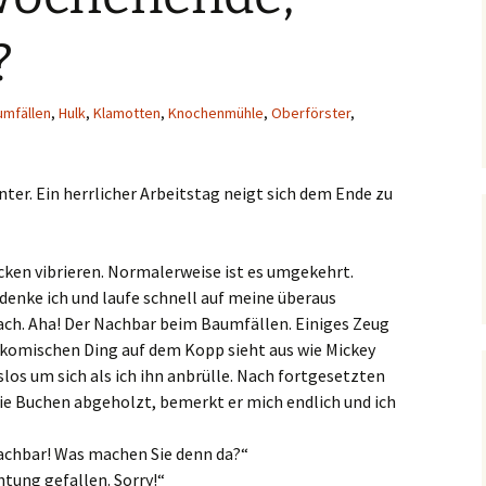
?
umfällen
,
Hulk
,
Klamotten
,
Knochenmühle
,
Oberförster
,
nter. Ein herrlicher Arbeitstag neigt sich dem Ende zu
ken vibrieren. Normalerweise ist es umgekehrt.
denke ich und laufe schnell auf meine überaus
ach. Aha! Der Nachbar beim Baumfällen. Einiges Zeug
m komischen Ding auf dem Kopp sieht aus wie Mickey
los um sich als ich ihn anbrülle. Nach fortgesetzten
g die Buchen abgeholzt, bemerkt er mich endlich und ich
achbar! Was machen Sie denn da?“
chtung gefallen. Sorry!“