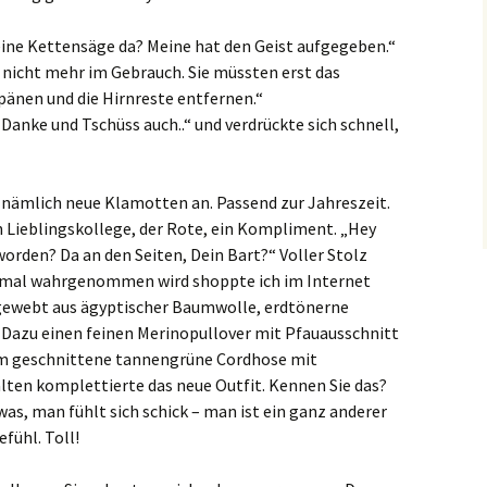
 eine Kettensäge da? Meine hat den Geist aufgegeben.“
r nicht mehr im Gebrauch. Sie müssten erst das
änen und die Hirnreste entfernen.“
. Danke und Tschüss auch..“ und verdrückte sich schnell,
 nämlich neue Klamotten an. Passend zur Jahreszeit.
 Lieblingskollege, der Rote, ein Kompliment. „Hey
worden? Da an den Seiten, Dein Bart?“ Voller Stolz
ch mal wahrgenommen wird shoppte ich im Internet
gewebt aus ägyptischer Baumwolle, erdtönerne
 Dazu einen feinen Merinopullover mit Pfauausschnitt
em geschnittene tannengrüne Cordhose mit
ten komplettierte das neue Outfit. Kennen Sie das?
s, man fühlt sich schick – man ist ein ganz anderer
fühl. Toll!