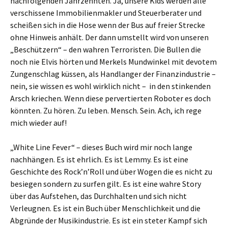
nachfolgenden Jahrzehnten. Ja, unsere Kids werden alle
verschissene Immobilienmakler und Steuerberater und
scheißen sich in die Hose wenn der Bus auf freier Strecke
ohne Hinweis anhält. Der dann umstellt wird von unseren
„Beschützern“ – den wahren Terroristen. Die Bullen die
noch nie Elvis hörten und Merkels Mundwinkel mit devotem
Zungenschlag küssen, als Handlanger der Finanzindustrie –
nein, sie wissen es wohl wirklich nicht – in den stinkenden
Arsch kriechen. Wenn diese pervertierten Roboter es doch
könnten. Zu hören. Zu leben. Mensch. Sein. Ach, ich rege
mich wieder auf!
„White Line Fever“ – dieses Buch wird mir noch lange
nachhängen. Es ist ehrlich. Es ist Lemmy. Es ist eine
Geschichte des Rock’n’Roll und über Wogen die es nicht zu
besiegen sondern zu surfen gilt. Es ist eine wahre Story
über das Aufstehen, das Durchhalten und sich nicht
Verleugnen. Es ist ein Buch über Menschlichkeit und die
Abgründe der Musikindustrie. Es ist ein steter Kampf sich