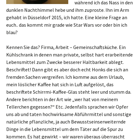
während ich das Nass in den
dunklen Nachthimmel hebe und ihm zuproste. Ihn im Arm
gehabt in Düsseldorf 2015, ich hatte. Eine kleine Frage an
euch.. das kommt mir grade wie Star Wars vor oder bin ich
blau?
Kennen Sie das? Firma, Arbeit – Gemeinschaftsküche. Ein
Kühlschrank in denen man private, selbst hart erarbeitende
Lebensmittel zum Zwecke besserer Haltbarkeit ablegt.
Beschriftet! Dann gibt es aber doch echt Honks die sich an
fremden Sachen vergreifen. Ich komme aus dem Urlaub,
mein löslicher Kaffee hat sich in Luft aufgelöst, das
beschriftete Schirrmi-Kaffee-Glas steht leer und stumm da.
Andere berichten in der Art wie „wer hat von meinem
Tellerchen gegessen?“ Etc. Jedenfalls sprachen wir Opfer
uns ab und taten hochwirksame Abführmittel und sonstige
natürliche pflanzliche, ja auch Bewusstseinserweiternde
Dinge in die Lebensmittel um dem Täter auf die Spur zu
kommen. Es hat gewirkt – wir waren überaus überrascht