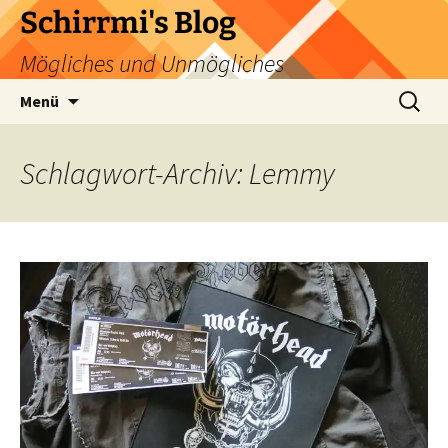
Zum
Schirrmi's Blog
Inhalt
Mögliches und Unmögliches
springen
Suchen
Menü
nach:
Schlagwort-Archiv: Lemmy