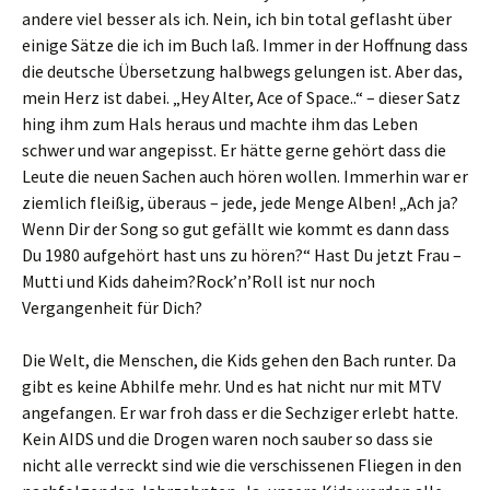
andere viel besser als ich. Nein, ich bin total geflasht über
einige Sätze die ich im Buch laß. Immer in der Hoffnung dass
die deutsche Übersetzung halbwegs gelungen ist. Aber das,
mein Herz ist dabei. „Hey Alter, Ace of Space..“ – dieser Satz
hing ihm zum Hals heraus und machte ihm das Leben
schwer und war angepisst. Er hätte gerne gehört dass die
Leute die neuen Sachen auch hören wollen. Immerhin war er
ziemlich fleißig, überaus – jede, jede Menge Alben! „Ach ja?
Wenn Dir der Song so gut gefällt wie kommt es dann dass
Du 1980 aufgehört hast uns zu hören?“ Hast Du jetzt Frau –
Mutti und Kids daheim?Rock’n’Roll ist nur noch
Vergangenheit für Dich?
Die Welt, die Menschen, die Kids gehen den Bach runter. Da
gibt es keine Abhilfe mehr. Und es hat nicht nur mit MTV
angefangen. Er war froh dass er die Sechziger erlebt hatte.
Kein AIDS und die Drogen waren noch sauber so dass sie
nicht alle verreckt sind wie die verschissenen Fliegen in den