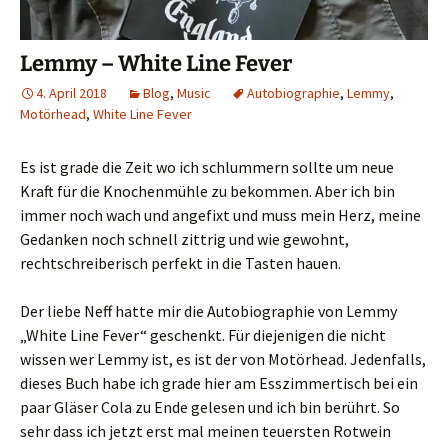
Lemmy – White Line Fever
4. April 2018
Blog
,
Music
Autobiographie
,
Lemmy
,
Motörhead
,
White Line Fever
Es ist grade die Zeit wo ich schlummern sollte um neue
Kraft für die Knochenmühle zu bekommen. Aber ich bin
immer noch wach und angefixt und muss mein Herz, meine
Gedanken noch schnell zittrig und wie gewohnt,
rechtschreiberisch perfekt in die Tasten hauen.
Der liebe Neff hatte mir die Autobiographie von Lemmy
„White Line Fever“ geschenkt. Für diejenigen die nicht
wissen wer Lemmy ist, es ist der von Motörhead. Jedenfalls,
dieses Buch habe ich grade hier am Esszimmertisch bei ein
paar Gläser Cola zu Ende gelesen und ich bin berührt. So
sehr dass ich jetzt erst mal meinen teuersten Rotwein