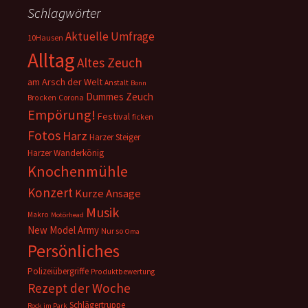
Schlagwörter
Aktuelle Umfrage
10Hausen
Alltag
Altes Zeuch
am Arsch der Welt
Anstalt
Bonn
Dummes Zeuch
Corona
Brocken
Empörung!
Festival
ficken
Fotos
Harz
Harzer Steiger
Harzer Wanderkönig
Knochenmühle
Konzert
Kurze Ansage
Musik
Makro
Motörhead
New Model Army
Nur so
Oma
Persönliches
Polizeiübergriffe
Produktbewertung
Rezept der Woche
Schlägertruppe
Rock im Park