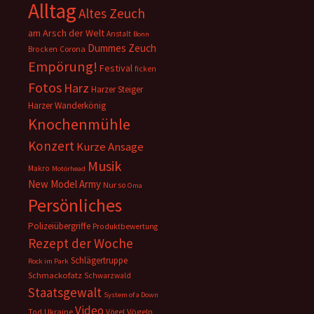
Alltag
Altes Zeuch
am Arsch der Welt
Anstalt
Bonn
Dummes Zeuch
Corona
Brocken
Empörung!
Festival
ficken
Fotos
Harz
Harzer Steiger
Harzer Wanderkönig
Knochenmühle
Konzert
Kurze Ansage
Musik
Makro
Motörhead
New Model Army
Nur so
Oma
Persönliches
Polizeiübergriffe
Produktbewertung
Rezept der Woche
Schlägertruppe
Rock im Park
Schmackofatz
Schwarzwald
Staatsgewalt
System of a Down
Video
Ukraine
Vögeln
Tod
Vögel