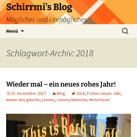
Zum
Schirrmi's Blog
Inhalt
Mögliches und Unmögliches
springen
Suchen
Menü
nach:
Schlagwort-Archiv: 2018
Wieder mal – ein neues rohes Jahr!
31. Dezember 2017
Blog
2018
,
Frohes neues Jahr
,
Immer das gleiche
,
Lemmy
,
Lemmy Kilmister
,
Motörhead