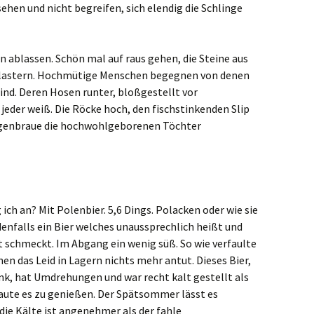
ehen und nicht begreifen, sich elendig die Schlinge
 ablassen. Schön mal auf raus gehen, die Steine aus
pflastern. Hochmütige Menschen begegnen von denen
ind. Deren Hosen runter, bloßgestellt vor
jeder weiß. Die Röcke hoch, den fischstinkenden Slip
genbraue die hochwohlgeborenen Töchter
ich an? Mit Polenbier. 5,6 Dings. Polacken oder wie sie
denfalls ein Bier welches unaussprechlich heißt und
t schmeckt. Im Abgang ein wenig süß. So wie verfaulte
en das Leid in Lagern nichts mehr antut. Dieses Bier,
nk, hat Umdrehungen und war recht kalt gestellt als
raute es zu genießen. Der Spätsommer lässt es
die Kälte ist angenehmer als der fahle