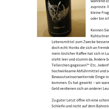
während ic
zuproste. I
kleine Fra
oder bin ic
Kennen Sie
Kühlschran
Lebensmittel zum Zwecke besserer 
doch echt Honks die sich an fremd
mein löslicher Kaffee hat sich in L
steht leer und stumm da. Andere b
Tellerchen gegessen?“ Etc. Jedenf
hochwirksame Abführmittel und son
Bewusstseinserweiternde Dinge in 
kommen. Es hat gewirkt – wir ware
Geld verdienen sich an anderer Le
Zu guter Letzt öffne ich eine schön
Schleife und nicht auf dem Bahnste