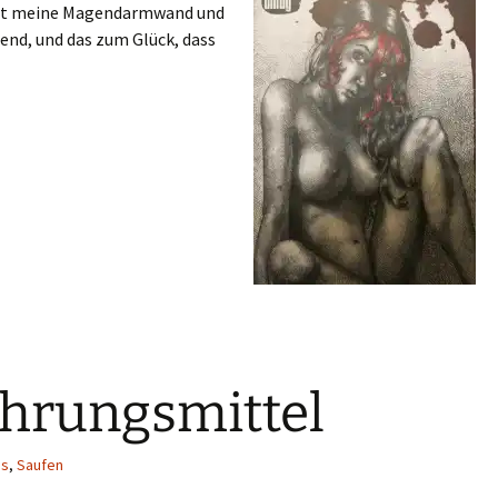
iest meine Magendarmwand und
end, und das zum Glück, dass
ahrungsmittel
os
,
Saufen