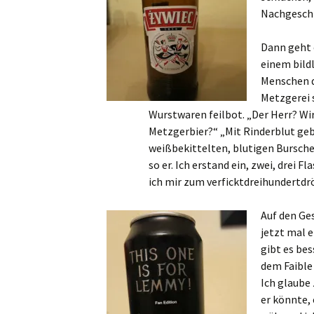
Nachgeschm
Dann geht 
einem bild
Menschen d
Metzgerei 
Wurstwaren feilbot. „Der Herr? Wi
Metzgerbier?“ „Mit Rinderblut geb
weißbekittelten, blutigen Bursche
so er. Ich erstand ein, zwei, drei F
ich mir zum verficktdreihundertdr
Auf den Ge
jetzt mal 
gibt es be
dem Faible
Ich glaube
er könnte,