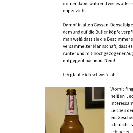
immer dabei während wie es alles s
enger zieht.
Dampf in allen Gassen. Denselbigen
dem und auf die Bullenköpfe ver
man weiß dass sie die Bestimmer s
versammelter Mannschaft, dass es 
runter und mit hochgezogener Au
entgegenhauchend: Nein!
Ich glaube ich schweife ab.
Womit fing 
heißen. Je
interessan
Leichen den
ein Gesche
ich mich t
schlucken, 