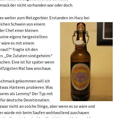
ack der nicht vorhanden war oder doch.
es weiter zum Metzgerbier. Erstanden im Harz
bei
lichen Schwein von einem
er Chef einer kleinen
seine eigens hergestellten
r wäre es mit einem
raut?“ fragte ich den
n. „Die Zutaten sind geheim.“
laschen. Eine ist für später wenn
ölfzigsten Mal Saw anschaue.
schmack gekommen will ich
etwas Härteres probieren. Was
sseres als Lemmy? Der Typ mit
 für deutsche Devotionalien.
 zwar nicht an solche Dinge, aber wenn es so wäre und
 er würde mir beim Saufen wohlwollend zuschauen