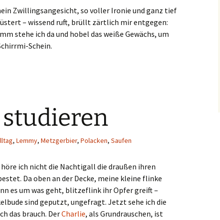
ein Zwillingsangesicht, so voller Ironie und ganz tief
lüstert – wissend ruft, brüllt zärtlich mir entgegen:
tramm stehe ich da und hobel das weiße Gewächs, um
Schirrmi-Schein.
 studieren
lltag
,
Lemmy
,
Metzgerbier
,
Polacken
,
Saufen
höre ich nicht die Nachtigall die draußen ihren
pestet. Da oben an der Decke, meine kleine flinke
n es um was geht, blitzeflink ihr Opfer greift –
elbude sind geputzt, ungefragt. Jetzt sehe ich die
ich das brauch. Der
Charlie
, als Grundrauschen, ist