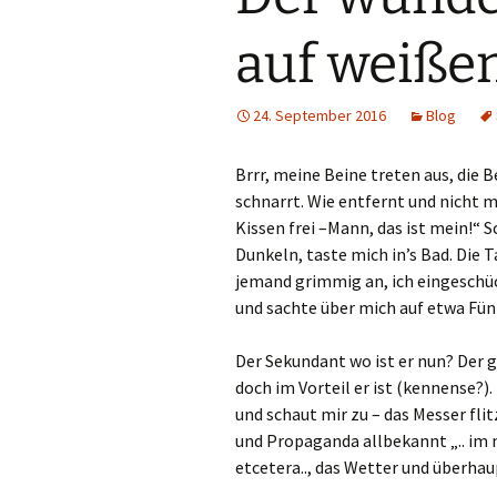
auf weiße
24. September 2016
Blog
Brrr, meine Beine treten aus, die 
schnarrt. Wie entfernt und nicht 
Kissen frei –Mann, das ist mein!“ 
Dunkeln, taste mich in’s Bad. Die 
jemand grimmig an, ich eingeschüch
und sachte über mich auf etwa F
Der Sekundant wo ist er nun? Der
doch im Vorteil er ist (kennense?).
und schaut mir zu – das Messer fli
und Propaganda allbekannt „.. im 
etcetera.., das Wetter und überhau