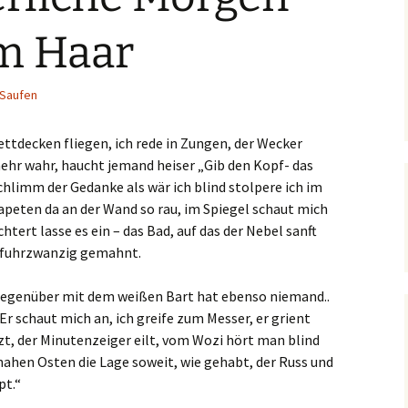
m Haar
Saufen
Bettdecken fliegen, ich rede in Zungen, der Wecker
mehr wahr, haucht jemand heiser „Gib den Kopf- das
Schlimm der Gedanke als wär ich blind stolpere ich im
Tapeten da an der Wand so rau, im Spiegel schaut mich
tert lasse es ein – das Bad, auf das der Nebel sanft
ünfuhrzwanzig gemahnt.
 gegenüber mit dem weißen Bart hat ebenso niemand..
 Er schaut mich an, ich greife zum Messer, er grient
tzt, der Minutenzeiger eilt, vom Wozi hört man blind
nahen Osten die Lage soweit, wie gehabt, der Russ und
pt.“