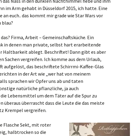
h das Nass in den dunklen Nachthimmel hebe und ihm
hn im Arm gehabt in Düsseldorf 2015, ich hatte. Eine
ge an euch.. das kommt mir grade wie Star Wars vor
h blau?
 das? Firma, Arbeit – Gemeinschaftsküche. Ein
k in denen man private, selbst hart erarbeitende
Haltbarkeit ablegt. Beschriftet! Dann gibt es aber
en Sachen vergreifen. Ich komme aus dem Urlaub,
uft aufgelöst, das beschriftete Schirrmi-Kaffee-Glas
erichten in der Art wie „wer hat von meinem
alls sprachen wir Opfer uns ab und taten
stige natürliche pflanzliche, ja auch
die Lebensmittel um dem Täter auf die Spur zu
n überaus überrascht dass die Leute die das meiste
utz Krempel vergreifen.
e Flasche Sekt, mit roter
ig, halbtrocken so die