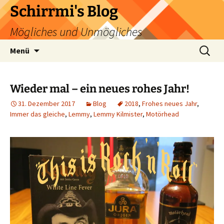
Zum
Schirrmi's Blog
Inhalt
Mögliches und Unmögliches
springen
Suchen
Menü
nach:
Wieder mal – ein neues rohes Jahr!
31. Dezember 2017
Blog
2018
,
Frohes neues Jahr
,
Immer das gleiche
,
Lemmy
,
Lemmy Kilmister
,
Motörhead