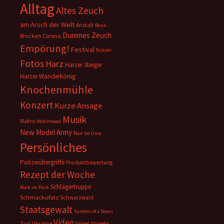
Alltag
Altes Zeuch
am Arsch der Welt
Anstalt
Bonn
Dummes Zeuch
Corona
Brocken
Empörung!
Festival
ficken
Fotos
Harz
Harzer Steiger
Harzer Wanderkönig
Knochenmühle
Konzert
Kurze Ansage
Musik
Makro
Motörhead
New Model Army
Nur so
Oma
Persönliches
Polizeiübergriffe
Produktbewertung
Rezept der Woche
Schlägertruppe
Rock im Park
Schmackofatz
Schwarzwald
Staatsgewalt
System of a Down
Video
Ukraine
Vögeln
Tod
Vögel