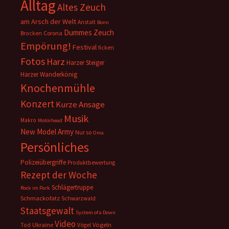
Alltag
Altes Zeuch
am Arsch der Welt
Anstalt
Bonn
Dummes Zeuch
Corona
Brocken
Empörung!
Festival
ficken
Fotos
Harz
Harzer Steiger
Harzer Wanderkönig
Knochenmühle
Konzert
Kurze Ansage
Musik
Makro
Motörhead
New Model Army
Nur so
Oma
Persönliches
Polizeiübergriffe
Produktbewertung
Rezept der Woche
Schlägertruppe
Rock im Park
Schmackofatz
Schwarzwald
Staatsgewalt
System of a Down
Video
Ukraine
Vögeln
Tod
Vögel