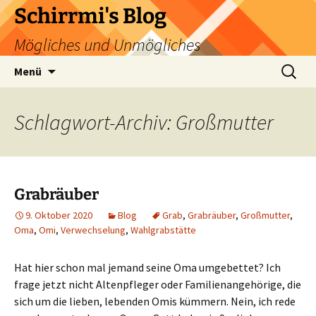
Zum
Schirrmi's Blog
Inhalt
Mögliches und Unmögliches
springen
Suchen
Menü
nach:
Schlagwort-Archiv: Großmutter
Grabräuber
9. Oktober 2020
Blog
Grab
,
Grabräuber
,
Großmutter
,
Oma
,
Omi
,
Verwechselung
,
Wahlgrabstätte
Hat hier schon mal jemand seine Oma umgebettet? Ich
frage jetzt nicht Altenpfleger oder Familienangehörige, die
sich um die lieben, lebenden Omis kümmern. Nein, ich rede