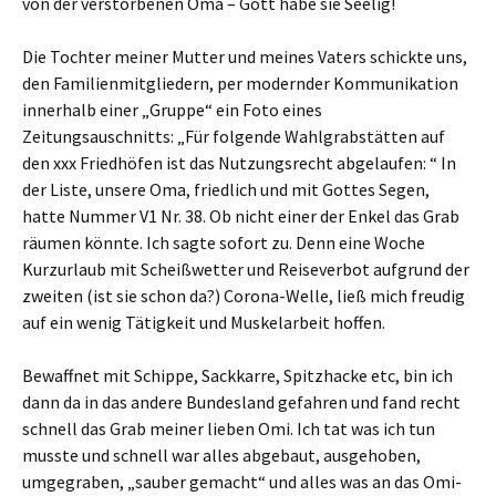
von der verstorbenen Oma – Gott habe sie Seelig!
Die Tochter meiner Mutter und meines Vaters schickte uns,
den Familienmitgliedern, per modernder Kommunikation
innerhalb einer „Gruppe“ ein Foto eines
Zeitungsauschnitts: „Für folgende Wahlgrabstätten auf
den xxx Friedhöfen ist das Nutzungsrecht abgelaufen: “ In
der Liste, unsere Oma, friedlich und mit Gottes Segen,
hatte Nummer V1 Nr. 38. Ob nicht einer der Enkel das Grab
räumen könnte. Ich sagte sofort zu. Denn eine Woche
Kurzurlaub mit Scheißwetter und Reiseverbot aufgrund der
zweiten (ist sie schon da?) Corona-Welle, ließ mich freudig
auf ein wenig Tätigkeit und Muskelarbeit hoffen.
Bewaffnet mit Schippe, Sackkarre, Spitzhacke etc, bin ich
dann da in das andere Bundesland gefahren und fand recht
schnell das Grab meiner lieben Omi. Ich tat was ich tun
musste und schnell war alles abgebaut, ausgehoben,
umgegraben, „sauber gemacht“ und alles was an das Omi-