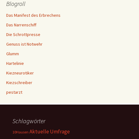
Blogroll
Das Manifest des Erbrechens
Das Narrenschiff
Die Schrottpresse
Genuss ist Notwehr
Glumm
Hartelinie
Kiezneurotiker
Kiezschreiber
pestarzt
Schlagwörter
Aktuelle Umfrage
10Hausen