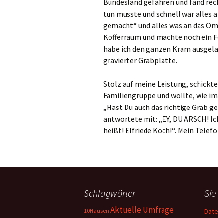
Bundesland gefahren und fand rech
tun musste und schnell war alles
gemacht“ und alles was an das Om
Kofferraum und machte noch ein F
habe ich den ganzen Kram ausgela
gravierter Grabplatte.
Stolz auf meine Leistung, schickte
Familiengruppe und wollte, wie imm
„Hast Du auch das richtige Grab g
antwortete mit: „EY, DU ARSCH! Ic
heißt! Elfriede Koch!“. Mein Telefon
Schlagwörter
Sie
Aktuelle Umfrage
10Hausen
Date