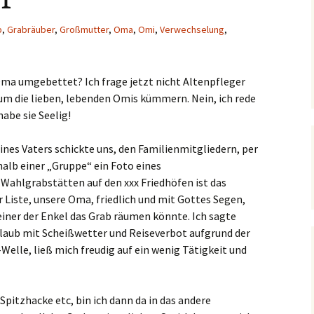
b
,
Grabräuber
,
Großmutter
,
Oma
,
Omi
,
Verwechselung
,
ma umgebettet? Ich frage jetzt nicht Altenpfleger
 um die lieben, lebenden Omis kümmern. Nein, ich rede
abe sie Seelig!
nes Vaters schickte uns, den Familienmitgliedern, per
lb einer „Gruppe“ ein Foto eines
 Wahlgrabstätten auf den xxx Friedhöfen ist das
 Liste, unsere Oma, friedlich und mit Gottes Segen,
einer der Enkel das Grab räumen könnte. Ich sagte
laub mit Scheißwetter und Reiseverbot aufgrund der
-Welle, ließ mich freudig auf ein wenig Tätigkeit und
Spitzhacke etc, bin ich dann da in das andere