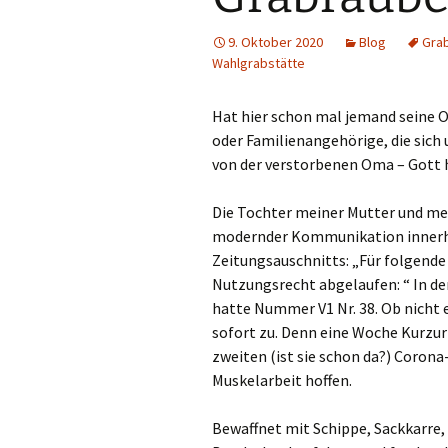
9. Oktober 2020
Blog
Gra
Wahlgrabstätte
Hat hier schon mal jemand seine O
oder Familienangehörige, die sich
von der verstorbenen Oma – Gott h
Die Tochter meiner Mutter und mei
modernder Kommunikation innerha
Zeitungsauschnitts: „Für folgende
Nutzungsrecht abgelaufen: “ In der
hatte Nummer V1 Nr. 38. Ob nicht 
sofort zu. Denn eine Woche Kurzur
zweiten (ist sie schon da?) Corona
Muskelarbeit hoffen.
Bewaffnet mit Schippe, Sackkarre, 