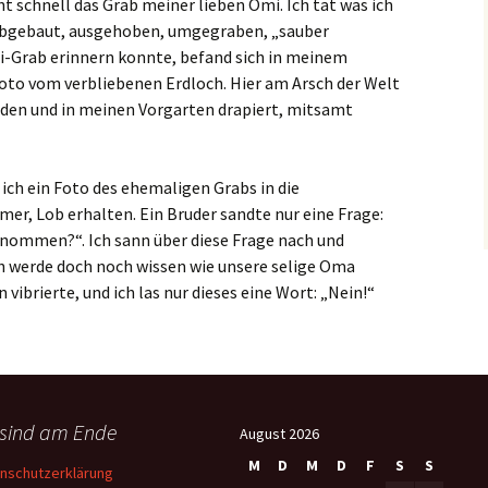
t schnell das Grab meiner lieben Omi. Ich tat was ich
 abgebaut, ausgehoben, umgegraben, „sauber
i-Grab erinnern konnte, befand sich in meinem
oto vom verbliebenen Erdloch. Hier am Arsch der Welt
den und in meinen Vorgarten drapiert, mitsamt
 ich ein Foto des ehemaligen Grabs in die
er, Lob erhalten. Ein Bruder sandte nur eine Frage:
enommen?“. Ich sann über diese Frage nach und
h werde doch noch wissen wie unsere selige Oma
 vibrierte, und ich las nur dieses eine Wort: „Nein!“
 sind am Ende
August 2026
M
D
M
D
F
S
S
nschutzerklärung