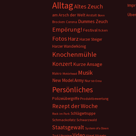
Alltag
Imp
Altes Zeuch
Über
am Arsch der Welt
Anstalt
Bonn
Dummes Zeuch
Corona
Brocken
Empörung!
Festival
ficken
Fotos
Harz
Harzer Steiger
Harzer Wanderkönig
Knochenmühle
Konzert
Kurze Ansage
Musik
Makro
Motörhead
New Model Army
Nur so
Oma
Persönliches
Polizeiübergriffe
Produktbewertung
Rezept der Woche
Schlägertruppe
Rock im Park
Schmackofatz
Schwarzwald
Staatsgewalt
System of a Down
Video
Ukraine
Vögeln
Tod
Vögel