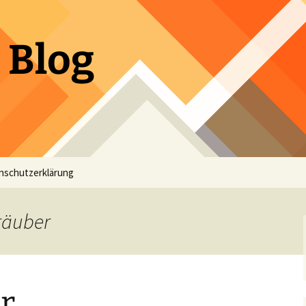
 Blog
nschutzerklärung
räuber
r