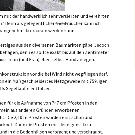
m mit der handwerklich sehr versierten und verehrten
en? Denn als gelegentlicher
Nicht
raucher kann ich
 unangenehm da draußen werden kann.
ts Fertiges aus den diversenen Baumärkten gäbe. Jedoch
t behagen, denn es sollte exakt bis auf den Zentimeter
 muss man (und Frau) eben selbst Hand anlegen.
enkonstruktion vor die bei Wind nicht wegfliegen darf.
 ich ein Maßgeschneidertes Netzgewebe mit 75%iger
alls Segelkräfte entfalten.
sen für die Aufnahme von 7×7 cm Pfosten in den
mein aus anderen Gründen erworbener
t. Die 2,10 m Pfosten wurden erst schön und
cknet. Dann die Pfosten mit der eigens dazu
nd in die Bodenhülsen verbracht und verschraubt.