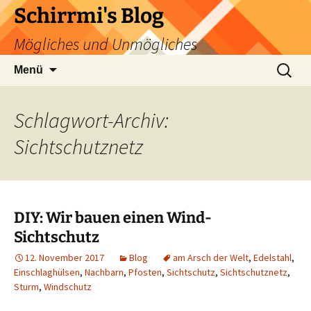
Zum
Schirrmi's Blog
Inhalt
Mögliches und Unmögliches
springen
Suchen
Menü
nach:
Schlagwort-Archiv:
Sichtschutznetz
DIY: Wir bauen einen Wind-
Sichtschutz
12. November 2017
Blog
am Arsch der Welt
,
Edelstahl
,
Einschlaghülsen
,
Nachbarn
,
Pfosten
,
Sichtschutz
,
Sichtschutznetz
,
Sturm
,
Windschutz