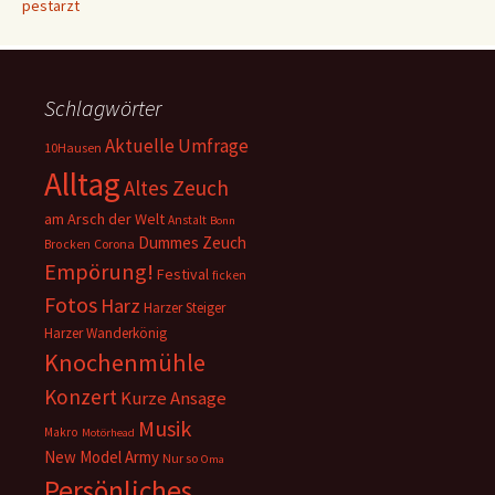
pestarzt
Schlagwörter
Aktuelle Umfrage
10Hausen
Alltag
Altes Zeuch
am Arsch der Welt
Anstalt
Bonn
Dummes Zeuch
Corona
Brocken
Empörung!
Festival
ficken
Fotos
Harz
Harzer Steiger
Harzer Wanderkönig
Knochenmühle
Konzert
Kurze Ansage
Musik
Makro
Motörhead
New Model Army
Nur so
Oma
Persönliches