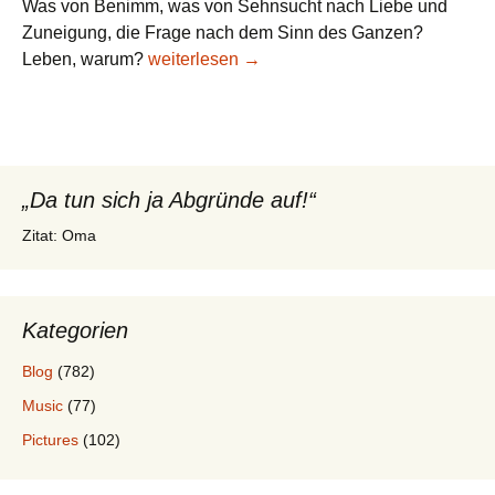
Was von Benimm, was von Sehnsucht nach Liebe und
Zuneigung, die Frage nach dem Sinn des Ganzen?
Der achte Tag, ich lebe – noch
Leben, warum?
weiterlesen
→
„Da tun sich ja Abgründe auf!“
Zitat: Oma
Kategorien
Blog
(782)
Music
(77)
Pictures
(102)