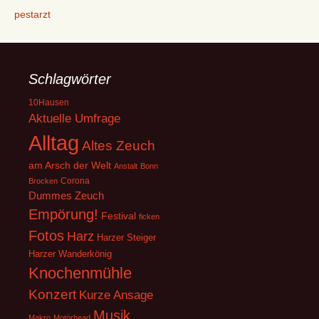
pestarzt
Schlagwörter
10Hausen
Aktuelle Umfrage
Alltag
Altes Zeuch
am Arsch der Welt
Anstalt
Bonn
Corona
Brocken
Dummes Zeuch
Empörung!
Festival
ficken
Fotos
Harz
Harzer Steiger
Harzer Wanderkönig
Knochenmühle
Konzert
Kurze Ansage
Musik
Makro
Motörhead