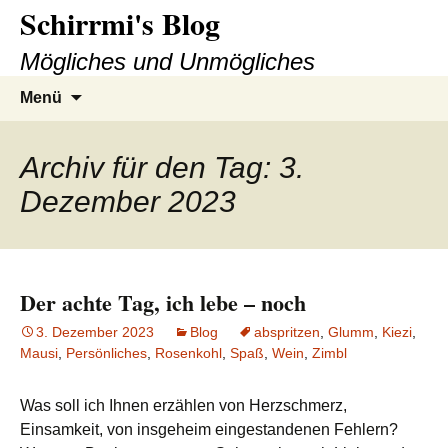
Schirrmi's Blog
Zum
Inhalt
Mögliches und Unmögliches
springen
Suchen
Menü
nach:
Archiv für den Tag: 3.
Dezember 2023
Der achte Tag, ich lebe – noch
3. Dezember 2023
Blog
abspritzen
,
Glumm
,
Kiezi
,
Mausi
,
Persönliches
,
Rosenkohl
,
Spaß
,
Wein
,
Zimbl
Was soll ich Ihnen erzählen von Herzschmerz,
Einsamkeit, von insgeheim eingestandenen Fehlern?