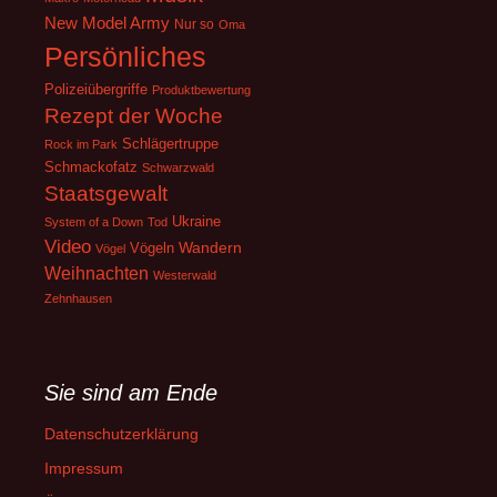
New Model Army
Nur so
Oma
Persönliches
Polizeiübergriffe
Produktbewertung
Rezept der Woche
Schlägertruppe
Rock im Park
Schmackofatz
Schwarzwald
Staatsgewalt
Ukraine
System of a Down
Tod
Video
Wandern
Vögeln
Vögel
Weihnachten
Westerwald
Zehnhausen
Sie sind am Ende
Datenschutzerklärung
Impressum