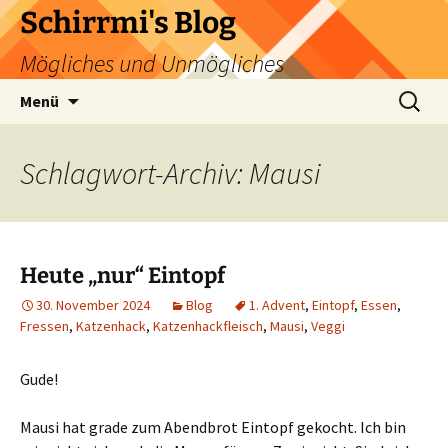
Zum
Schirrmi's Blog
Inhalt
Mögliches und Unmögliches
springen
Suchen
Menü
nach:
Schlagwort-Archiv: Mausi
Heute „nur“ Eintopf
30. November 2024
Blog
1. Advent
,
Eintopf
,
Essen
,
Fressen
,
Katzenhack
,
Katzenhackfleisch
,
Mausi
,
Veggi
Gude!
Mausi hat grade zum Abendbrot Eintopf gekocht. Ich bin