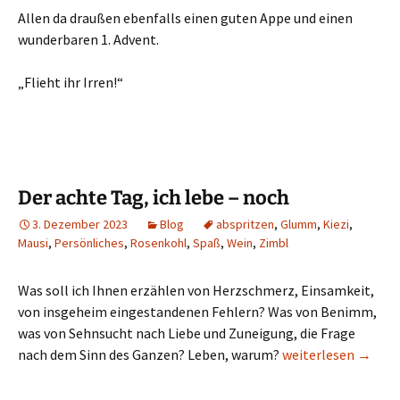
Allen da draußen ebenfalls einen guten Appe und einen
wunderbaren 1. Advent.
„Flieht ihr Irren!“
Der achte Tag, ich lebe – noch
3. Dezember 2023
Blog
abspritzen
,
Glumm
,
Kiezi
,
Mausi
,
Persönliches
,
Rosenkohl
,
Spaß
,
Wein
,
Zimbl
Was soll ich Ihnen erzählen von Herzschmerz, Einsamkeit,
von insgeheim eingestandenen Fehlern? Was von Benimm,
was von Sehnsucht nach Liebe und Zuneigung, die Frage
Der achte Tag, ich 
nach dem Sinn des Ganzen? Leben, warum?
weiterlesen
→