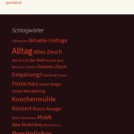
pestarzt
Schlagwörter
Aktuelle Umfrage
10Hausen
Alltag
Altes Zeuch
am Arsch der Welt
Anstalt
Bonn
Dummes Zeuch
Corona
Brocken
Empörung!
Festival
ficken
Fotos
Harz
Harzer Steiger
Harzer Wanderkönig
Knochenmühle
Konzert
Kurze Ansage
Musik
Makro
Motörhead
New Model Army
Nur so
Oma
Persönliches