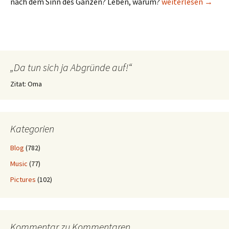
Der achte Tag, ich 
nach dem Sinn des Ganzen? Leben, warum?
weiterlesen
→
„Da tun sich ja Abgründe auf!“
Zitat: Oma
Kategorien
Blog
(782)
Music
(77)
Pictures
(102)
Kommentar zu Kommentaren