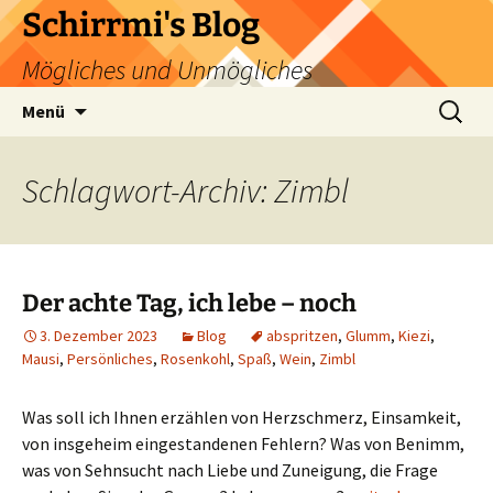
Zum
Schirrmi's Blog
Inhalt
Mögliches und Unmögliches
springen
Suchen
Menü
nach:
Schlagwort-Archiv: Zimbl
Der achte Tag, ich lebe – noch
3. Dezember 2023
Blog
abspritzen
,
Glumm
,
Kiezi
,
Mausi
,
Persönliches
,
Rosenkohl
,
Spaß
,
Wein
,
Zimbl
Was soll ich Ihnen erzählen von Herzschmerz, Einsamkeit,
von insgeheim eingestandenen Fehlern? Was von Benimm,
was von Sehnsucht nach Liebe und Zuneigung, die Frage