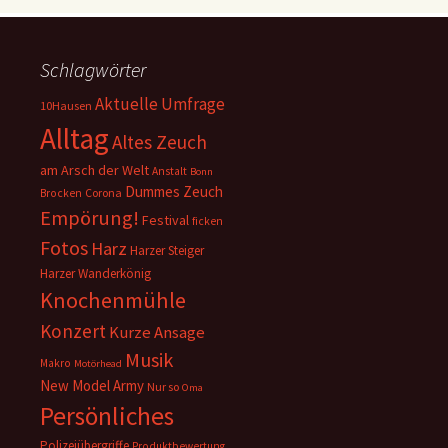
Schlagwörter
Aktuelle Umfrage
10Hausen
Alltag
Altes Zeuch
am Arsch der Welt
Anstalt
Bonn
Dummes Zeuch
Corona
Brocken
Empörung!
Festival
ficken
Fotos
Harz
Harzer Steiger
Harzer Wanderkönig
Knochenmühle
Konzert
Kurze Ansage
Musik
Makro
Motörhead
New Model Army
Nur so
Oma
Persönliches
Polizeiübergriffe
Produktbewertung