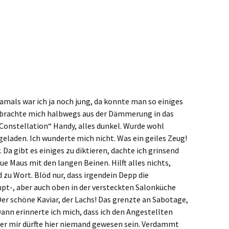
Damals war ich ja noch jung, da konnte man so einiges
 brachte mich halbwegs aus der Dämmerung in das
 Constellation“ Handy, alles dunkel. Wurde wohl
eladen. Ich wunderte mich nicht. Was ein geiles Zeug!
Da gibt es einiges zu diktieren, dachte ich grinsend
ue Maus mit den langen Beinen. Hilft alles nichts,
zu Wort. Blöd nur, dass irgendein Depp die
pt-, aber auch oben in der versteckten Salonküche
Der schöne Kaviar, der Lachs! Das grenzte an Sabotage,
Dann erinnerte ich mich, dass ich den Angestellten
er mir dürfte hier niemand gewesen sein. Verdammt