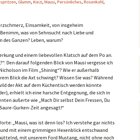
spritzen
,
Glumm
,
Kiezi
,
Mausi
,
Persönliches
,
Rosenkohl
,
Herzschmerz, Einsamkeit, von insgeheim
 Benimm, was von Sehnsucht nach Liebe und
nn des Ganzen? Leben, warum?
erkung und einem liebevollen Klatsch auf dem Po an.
g?“. Den darauf folgenden Blick von Mausi vergesse ich
 Nicholson im Film „Shining“? Wie er außerhalb
irrem Blick die Axt schwingt? Wissen Sie was? Während
wild der Akt auf dem Küchentisch werden könnte
er), erhielt ich eine harsche Entgegnung, die sich in
nten äußerte wie „Mach Dir selbst Dein Fressen, Du
l Saure-Gurken-Zeit angesagt!“
orte: „Mausi, was ist denn los? Ich verstehe gar nichts
s und mit einem grimmigen Hexenblick entschwand
chüttelnd, mit unserem Ford Mustang, nicht ohne noch