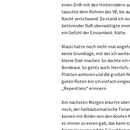
einen Drift mit den Hinterrädern au
lauschte dem Röhren des V8, bis au
Nacht verschwand. Da stand ich nun,
betörender Duft überwältigte im
ein Gefühl der Einsamkeit. Kälte.
Mausi hatte noch nicht mal angefa
keine Grundlage, mit der ich weit
kleine Diät machen. So dachte ich 
Bordeaux. So gehts auch. Herrlich
Platten anhören und die großen Nu
guten Roten bin ich einfach einges
„Repentless“ erinnern.
Am nächsten Morgen knurrte überr
noch, der halbautomatische Tonarm
kamen mir Bilder von den doofen Naz
es immer zu essen gab, das kann i