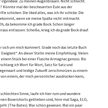
r irgendwie. Zu meinen Augenbrauen. Nicht schlecht.
e? Könnte mal der bescheuerten Eule aus der
ie schicken. Die liked alles, was ich ihr schicke. Die
e bekommt, wenn sie meine Späße nicht mitmacht.
. Oh, da bekomme ich grade Bock. Schon länger
aus entlassen. Scheiße, krieg ich da grade Bock drauf.
der sich um mich kümmert. Grade noch das letzte Buch
Ewigkeit“. An dieser Stelle meine Empfehlung. Vielen
n einem Stück bei einer Flasche Armagnac genoss. Bis
rschlang ich Wort für Wort, Satz für Satz und
egenwart und leidige Zukunft zerschmolzen zu einem
, von einem, der mich persönlicher ausdrücken kann,
schlechten Sinne, laufe ich hier rum und wundere
nen Boxershorts geblieben sind, höre mal Saga, ELO,
geht (The Bates). War schön gewesen. Mal ein paar