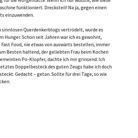
 für die Morgenlatte. Wenn ich nur wüsste, wie diese
chine funktioniert. Drecksteil! Na ja, gegen einen
hts einzuwenden.
 sinnlosen Querdenkerblogs vertrödelt, wurde es
 Hunger. Schon seit Jahren war ich es gewohnt,
Fast Food, nie etwas von auswärts bestellen, immer
m Besten haltend, der geliebten Frau beim Kochen
gemeinten Po-Klopfer, dachte ich mir grinsend. Ich
n letztes Doppelbesteck des guten Zeugs habe ich doch
teckt. Gedacht – getan. Sollte für drei Tage, so wie
cken.