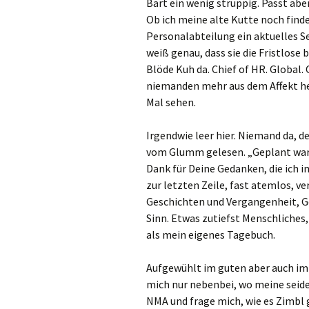
Bart ein wenig struppig. Passt abe
Ob ich meine alte Kutte noch find
Personalabteilung ein aktuelles Self
weiß genau, dass sie die Fristlos
Blöde Kuh da. Chief of HR. Global
niemanden mehr aus dem Affekt her
Mal sehen.
Irgendwie leer hier. Niemand da, 
vom Glumm gelesen. „Geplant war 
Dank für Deine Gedanken, die ich i
zur letzten Zeile, fast atemlos, ve
Geschichten und Vergangenheit, G
Sinn. Etwas zutiefst Menschliches
als mein eigenes Tagebuch.
Aufgewühlt im guten aber auch im 
mich nur nebenbei, wo meine seide
NMA und frage mich, wie es Zimbl 