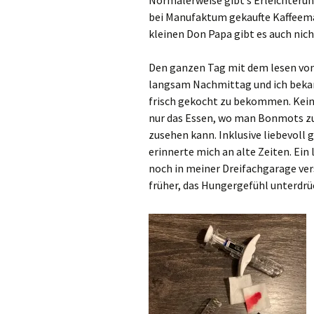
Normalerweise gibt’s Erleichterung
bei Manufaktum gekaufte Kaffeemas
kleinen Don Papa gibt es auch nic
Den ganzen Tag mit dem lesen von
langsam Nachmittag und ich bekam
frisch gekocht zu bekommen. Kein 
nur das Essen, wo man Bonmots zu
zusehen kann. Inklusive liebevoll 
erinnerte mich an alte Zeiten. Ei
noch in meiner Dreifachgarage vers
früher, das Hungergefühl unterdrü