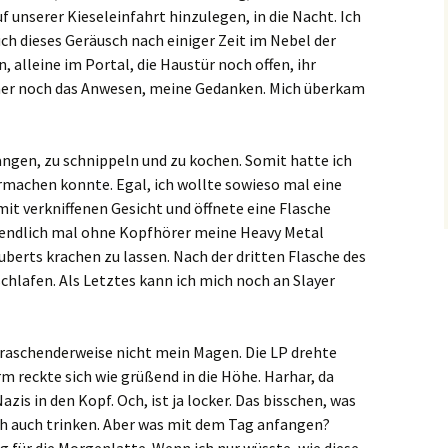
f unserer Kieseleinfahrt hinzulegen, in die Nacht. Ich
ch dieses Geräusch nach einiger Zeit im Nebel der
 alleine im Portal, die Haustür noch offen, ihr
mer noch das Anwesen, meine Gedanken. Mich überkam
ngen, zu schnippeln und zu kochen. Somit hatte ich
ermachen konnte. Egal, ich wollte sowieso mal eine
mit verkniffenen Gesicht und öffnete eine Flasche
, endlich mal ohne Kopfhörer meine Heavy Metal
berts krachen zu lassen. Nach der dritten Flasche des
chlafen. Als Letztes kann ich mich noch an Slayer
aschenderweise nicht mein Magen. Die LP drehte
 reckte sich wie grüßend in die Höhe. Harhar, da
is in den Kopf. Och, ist ja locker. Das bisschen, was
ch auch trinken. Aber was mit dem Tag anfangen?