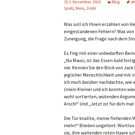
3. Dezember 2023
Blog
ab
Spaß
,
Wein
,
Zimbl
Was soll ich Ihnen erzählen von 
eingestandenen Fehlern? Was von
Zuneigung, die Frage nach dem Si
Es fing mit einer unbedarften Bem
„Na Mausi, ist das Essen bald ferti
nie. Kennen Sie den Blick von Jack
jeglicher Menschlichkeit und mit 
ich noch darüber nachdachte, wie 
(mein Kleiner und ich konnten wied
wohl sortierten, wütenden Argume
Arsch!“ Und „Jetzt ist für dich ma
Die Tür knallte, meine flehenden W
mehr!“ Blieben ungehört. Wortlo
sie, ihre wallenden roten Haare s