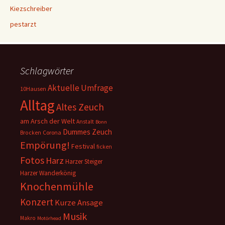
Kiezschreiber
pestarzt
Schlagwörter
Aktuelle Umfrage
10Hausen
Alltag
Altes Zeuch
am Arsch der Welt
Anstalt
Bonn
Dummes Zeuch
Corona
Brocken
Empörung!
Festival
ficken
Fotos
Harz
Harzer Steiger
Harzer Wanderkönig
Knochenmühle
Konzert
Kurze Ansage
Musik
Makro
Motörhead