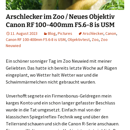
Arschlecker im Zoo / Neues Objektiv
Canon RF 100-400mm F5.6-8 is USM
11. August 2023
Blog
,
Pictures
Arschlecker
,
Canon
,
Canon RF 100-400mm F5.6-8 is USM
,
Objektivtest
,
Zoo
,
Zoo
Neuwied
Ein schöner sonniger Tag im Zoo Neuwied mit meiner
Geliebten. Das hatte ich bereits letzte Woche auf Rügen
eingeplant, wo Wetter halt Wetter war und die
Schwimmärmelchen nicht gebraucht wurden.
Unverhofft segnete ein Firmenbonus-Geldregen mein
karges Konto und ein schon langer gefasster Beschluss
wurde in die Tat umgesetzt. Einfach mal von der
klassischen Spiegelreflex-Technik weg und über den
Tellerrand schauen und sich die Canon R-Serie anschauen.