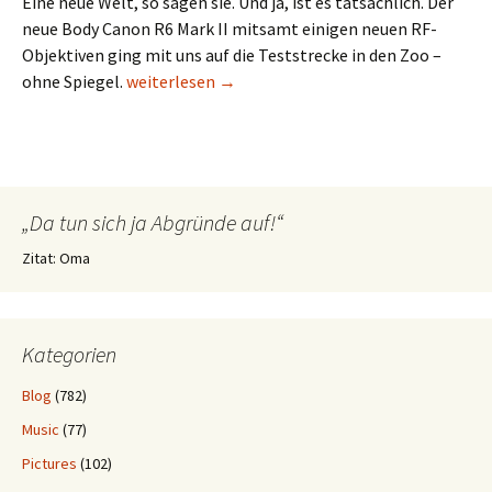
Eine neue Welt, so sagen sie. Und ja, ist es tatsächlich. Der
neue Body Canon R6 Mark II mitsamt einigen neuen RF-
Objektiven ging mit uns auf die Teststrecke in den Zoo –
Arschlecker im Zoo / Neues Objektiv Canon RF 1
ohne Spiegel.
weiterlesen
→
„Da tun sich ja Abgründe auf!“
Zitat: Oma
Kategorien
Blog
(782)
Music
(77)
Pictures
(102)