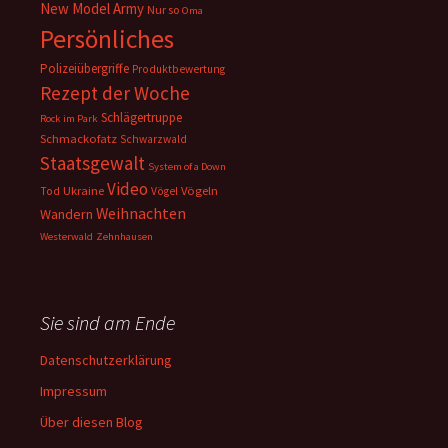
New Model Army
Nur so
Oma
Persönliches
Polizeiübergriffe
Produktbewertung
Rezept der Woche
Schlägertruppe
Rock im Park
Schmackofatz
Schwarzwald
Staatsgewalt
System of a Down
Video
Ukraine
Vögeln
Tod
Vögel
Weihnachten
Wandern
Westerwald
Zehnhausen
Sie sind am Ende
Datenschutzerklärung
Impressum
Über diesen Blog