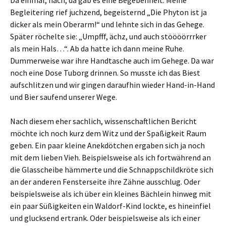
Da einmal, hach, da gab es eine Begebenheit. Meine
Begleitering rief juchzend, begeisternd „Die Phyton ist ja
dicker als mein Oberarm!“ und lehnte sich in das Gehege.
Später röchelte sie: „Umpfff, ächz, und auch stöööörrrker
als mein Hals…“. Ab da hatte ich dann meine Ruhe.
Dummerweise war ihre Handtasche auch im Gehege. Da war
noch eine Dose Tuborg drinnen. So musste ich das Biest
aufschlitzen und wir gingen daraufhin wieder Hand-in-Hand
und Bier saufend unserer Wege.
Nach diesem eher sachlich, wissenschaftlichen Bericht
möchte ich noch kurz dem Witz und der Spaßigkeit Raum
geben. Ein paar kleine Anekdötchen ergaben sich ja noch
mit dem lieben Vieh. Beispielsweise als ich fortwährend an
die Glasscheibe hämmerte und die Schnappschildkröte sich
an der anderen Fensterseite ihre Zähne ausschlug. Oder
beispielsweise als ich über ein kleines Bächlein hinweg mit
ein paar Süßigkeiten ein Waldorf-Kind lockte, es hineinfiel
und glucksend ertrank. Oder beispielsweise als ich einer