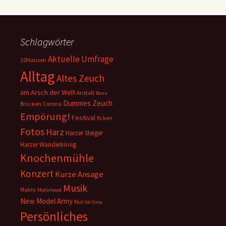
Schlagwörter
Aktuelle Umfrage
10Hausen
Alltag
Altes Zeuch
am Arsch der Welt
Anstalt
Bonn
Dummes Zeuch
Corona
Brocken
Empörung!
Festival
ficken
Fotos
Harz
Harzer Steiger
Harzer Wanderkönig
Knochenmühle
Konzert
Kurze Ansage
Musik
Makro
Motörhead
New Model Army
Nur so
Oma
Persönliches