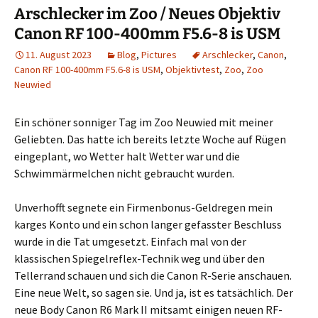
Arschlecker im Zoo / Neues Objektiv
Canon RF 100-400mm F5.6-8 is USM
11. August 2023
Blog
,
Pictures
Arschlecker
,
Canon
,
Canon RF 100-400mm F5.6-8 is USM
,
Objektivtest
,
Zoo
,
Zoo
Neuwied
Ein schöner sonniger Tag im Zoo Neuwied mit meiner
Geliebten. Das hatte ich bereits letzte Woche auf Rügen
eingeplant, wo Wetter halt Wetter war und die
Schwimmärmelchen nicht gebraucht wurden.
Unverhofft segnete ein Firmenbonus-Geldregen mein
karges Konto und ein schon langer gefasster Beschluss
wurde in die Tat umgesetzt. Einfach mal von der
klassischen Spiegelreflex-Technik weg und über den
Tellerrand schauen und sich die Canon R-Serie anschauen.
Eine neue Welt, so sagen sie. Und ja, ist es tatsächlich. Der
neue Body Canon R6 Mark II mitsamt einigen neuen RF-