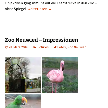
Objektiven ging mit uns auf die Teststrecke in den Zoo –
Arschlecker im Zoo / Neues Objektiv Canon RF 1
ohne Spiegel.
weiterlesen
→
Zoo Neuwied – Impressionen
28. März 2016
Pictures
Fotos
,
Zoo Neuwied