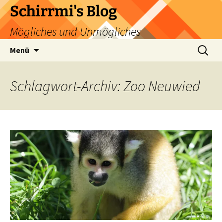
Zum
Schirrmi's Blog
Inhalt
Mögliches und Unmögliches
springen
Suchen
Menü
nach:
Schlagwort-Archiv: Zoo Neuwied