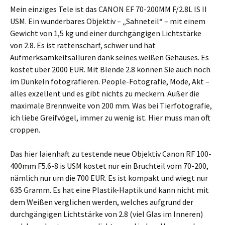
Mein einziges Tele ist das CANON EF 70-200MM F/2.8L IS II
USM. Ein wunderbares Objektiv – „Sahneteil“ – mit einem
Gewicht von 1,5 kg und einer durchgängigen Lichtstärke
von 2.8. Es ist rattenscharf, schwer und hat
Aufmerksamkeitsallüren dank seines weißen Gehäuses. Es
kostet über 2000 EUR. Mit Blende 2.8 können Sie auch noch
im Dunkeln fotografieren. People-Fotografie, Mode, Akt –
alles exzellent und es gibt nichts zu meckern. Außer die
maximale Brennweite von 200 mm. Was bei Tierfotografie,
ich liebe Greifvögel, immer zu wenig ist. Hier muss man oft
croppen.
Das hier laienhaft zu testende neue Objektiv Canon RF 100-
400mm F5.6-8 is USM kostet nur ein Bruchteil vom 70-200,
nämlich nur um die 700 EUR. Es ist kompakt und wiegt nur
635 Gramm. Es hat eine Plastik-Haptik und kann nicht mit
dem Weißen verglichen werden, welches aufgrund der
durchgängigen Lichtstärke von 2.8 (viel Glas im Inneren)