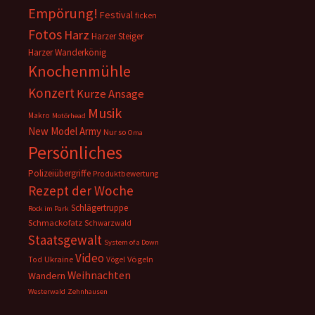
Empörung!
Festival
ficken
Fotos
Harz
Harzer Steiger
Harzer Wanderkönig
Knochenmühle
Konzert
Kurze Ansage
Musik
Makro
Motörhead
New Model Army
Nur so
Oma
Persönliches
Polizeiübergriffe
Produktbewertung
Rezept der Woche
Schlägertruppe
Rock im Park
Schmackofatz
Schwarzwald
Staatsgewalt
System of a Down
Video
Ukraine
Vögeln
Tod
Vögel
Weihnachten
Wandern
Westerwald
Zehnhausen