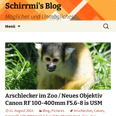
Zum
Schirrmi's Blog
Inhalt
Mögliches und Unmögliches
springen
Suchen
Menü
nach:
Arschlecker im Zoo / Neues Objektiv
Canon RF 100-400mm F5.6-8 is USM
11. August 2023
Blog
,
Pictures
Arschlecker
,
Canon
,