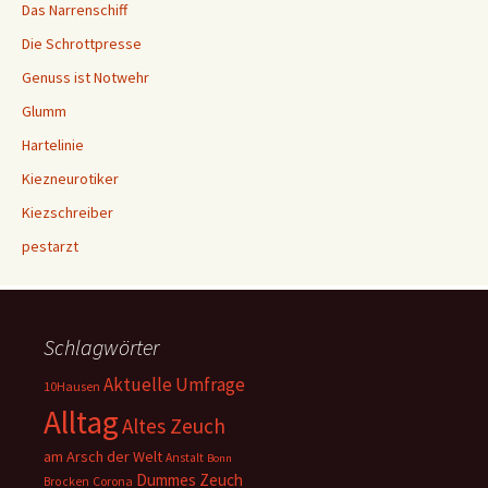
Das Narrenschiff
Die Schrottpresse
Genuss ist Notwehr
Glumm
Hartelinie
Kiezneurotiker
Kiezschreiber
pestarzt
Schlagwörter
Aktuelle Umfrage
10Hausen
Alltag
Altes Zeuch
am Arsch der Welt
Anstalt
Bonn
Dummes Zeuch
Corona
Brocken