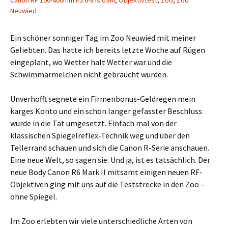
Canon RF 100-400mm F5.6-8 is USM
,
Objektivtest
,
Zoo
,
Zoo
Neuwied
Ein schöner sonniger Tag im Zoo Neuwied mit meiner
Geliebten. Das hatte ich bereits letzte Woche auf Rügen
eingeplant, wo Wetter halt Wetter war und die
Schwimmärmelchen nicht gebraucht wurden.
Unverhofft segnete ein Firmenbonus-Geldregen mein
karges Konto und ein schon langer gefasster Beschluss
wurde in die Tat umgesetzt. Einfach mal von der
klassischen Spiegelreflex-Technik weg und über den
Tellerrand schauen und sich die Canon R-Serie anschauen.
Eine neue Welt, so sagen sie. Und ja, ist es tatsächlich. Der
neue Body Canon R6 Mark II mitsamt einigen neuen RF-
Objektiven ging mit uns auf die Teststrecke in den Zoo –
ohne Spiegel.
Im Zoo erlebten wir viele unterschiedliche Arten von