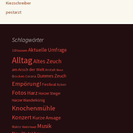
Kiezschreiber
pestarzt
Schlagwörter
Aktuelle Umfrage
10Hausen
Alltag
Altes Zeuch
am Arsch der Welt
Anstalt
Bonn
Dummes Zeuch
Corona
Brocken
Empörung!
Festival
ficken
Fotos
Harz
Harzer Steiger
Harzer Wanderkönig
Knochenmühle
Konzert
Kurze Ansage
Musik
Makro
Motörhead