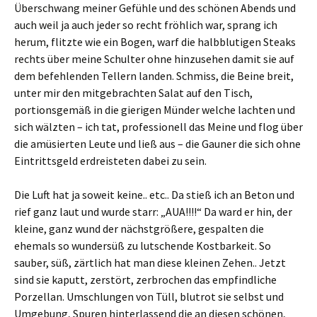
Überschwang meiner Gefühle und des schönen Abends und
auch weil ja auch jeder so recht fröhlich war, sprang ich
herum, flitzte wie ein Bogen, warf die halbblutigen Steaks
rechts über meine Schulter ohne hinzusehen damit sie auf
dem befehlenden Tellern landen. Schmiss, die Beine breit,
unter mir den mitgebrachten Salat auf den Tisch,
portionsgemäß in die gierigen Münder welche lachten und
sich wälzten – ich tat, professionell das Meine und flog über
die amüsierten Leute und ließ aus – die Gauner die sich ohne
Eintrittsgeld erdreisteten dabei zu sein.
Die Luft hat ja soweit keine.. etc.. Da stieß ich an Beton und
rief ganz laut und wurde starr: „AUA!!!!“ Da ward er hin, der
kleine, ganz wund der nächstgrößere, gespalten die
ehemals so wundersüß zu lutschende Kostbarkeit. So
sauber, süß, zärtlich hat man diese kleinen Zehen.. Jetzt
sind sie kaputt, zerstört, zerbrochen das empfindliche
Porzellan. Umschlungen von Tüll, blutrot sie selbst und
Umgebung, Spuren hinterlassend die an diesen schönen,