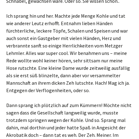
Schnabel, gewachsen wäre. Oder so. Sie wissen schon..
Ich sprang hin und her. Machte jede Menge Kohle und tat
wie anderer Leutz erhofft. Entnahm lieben Händen
fürchterliche, leckere Töpfe, Schalen und Speisen und war
auch sonst ein Gastgeber mit vielen Händen, Herz und
verbrannte sanft so einige Herrlichkeiten vom Metzger
Lehmler. Alles war super cool. Wir benahmen uns – meine
Rede wollte wohl keiner hören, sehr sittsam nur meine
Hose rutschte. Eine kleine Dame wurde zeitweilig ausfällig
als sie erst süß blinzelte, dann aber vor versammelter
Mannschaft an ihrem dicken Zeh lutschte. Hach! Mag ich ja.
Entgegen der Verflogenheiten, oder so.
Dann sprang ich plötzlich auf zum Kümmern! Möchte nicht
sagen dass die Gesellschaft langweilig wurde, musste
trotzdem springen wegen der Kohle. Und so. Sprang mal
dahin, mal dorthin und jeder hatte Spaß in Angesicht der
Akrobatik doch – dann tat es weh. Der Zeh. Meiner. Im