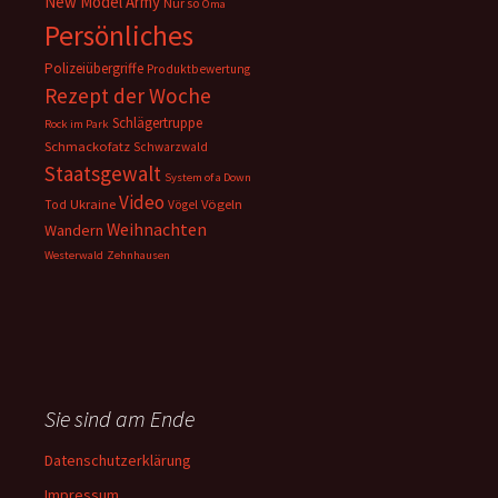
New Model Army
Nur so
Oma
Persönliches
Polizeiübergriffe
Produktbewertung
Rezept der Woche
Schlägertruppe
Rock im Park
Schmackofatz
Schwarzwald
Staatsgewalt
System of a Down
Video
Ukraine
Vögeln
Tod
Vögel
Weihnachten
Wandern
Westerwald
Zehnhausen
Sie sind am Ende
Datenschutzerklärung
Impressum