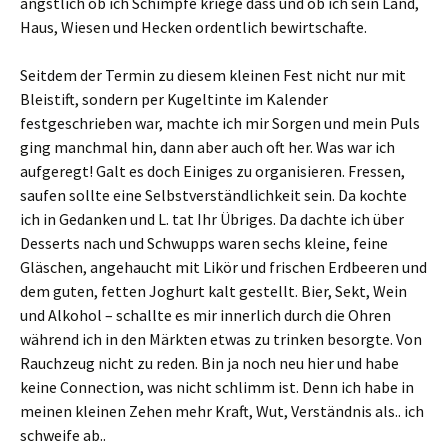
ängstlich ob ich Schimpfe kriege dass und ob ich sein Land,
Haus, Wiesen und Hecken ordentlich bewirtschafte.
Seitdem der Termin zu diesem kleinen Fest nicht nur mit
Bleistift, sondern per Kugeltinte im Kalender
festgeschrieben war, machte ich mir Sorgen und mein Puls
ging manchmal hin, dann aber auch oft her. Was war ich
aufgeregt! Galt es doch Einiges zu organisieren. Fressen,
saufen sollte eine Selbstverständlichkeit sein. Da kochte
ich in Gedanken und L. tat Ihr Übriges. Da dachte ich über
Desserts nach und Schwupps waren sechs kleine, feine
Gläschen, angehaucht mit Likör und frischen Erdbeeren und
dem guten, fetten Joghurt kalt gestellt. Bier, Sekt, Wein
und Alkohol – schallte es mir innerlich durch die Ohren
während ich in den Märkten etwas zu trinken besorgte. Von
Rauchzeug nicht zu reden. Bin ja noch neu hier und habe
keine Connection, was nicht schlimm ist. Denn ich habe in
meinen kleinen Zehen mehr Kraft, Wut, Verständnis als.. ich
schweife ab..