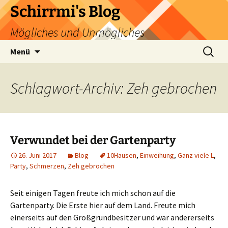
Zum
Schirrmi's Blog
Inhalt
Mögliches und Unmögliches
springen
Suchen
Menü
nach:
Schlagwort-Archiv: Zeh gebrochen
Verwundet bei der Gartenparty
26. Juni 2017
Blog
10Hausen
,
Einweihung
,
Ganz viele L
,
Party
,
Schmerzen
,
Zeh gebrochen
Seit einigen Tagen freute ich mich schon auf die
Gartenparty. Die Erste hier auf dem Land. Freute mich
einerseits auf den Großgrundbesitzer und war andererseits