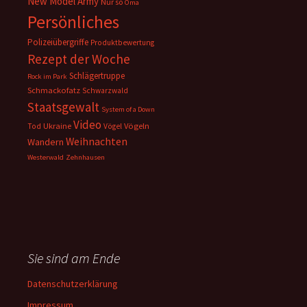
New Model Army
Nur so
Oma
Persönliches
Polizeiübergriffe
Produktbewertung
Rezept der Woche
Schlägertruppe
Rock im Park
Schmackofatz
Schwarzwald
Staatsgewalt
System of a Down
Video
Ukraine
Vögeln
Tod
Vögel
Weihnachten
Wandern
Westerwald
Zehnhausen
Sie sind am Ende
Datenschutzerklärung
Impressum