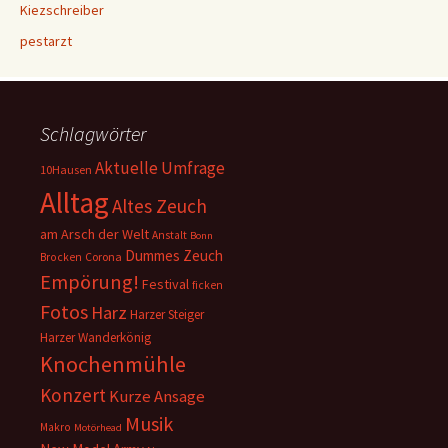
Kiezschreiber
pestarzt
Schlagwörter
Aktuelle Umfrage
10Hausen
Alltag
Altes Zeuch
am Arsch der Welt
Anstalt
Bonn
Dummes Zeuch
Corona
Brocken
Empörung!
Festival
ficken
Fotos
Harz
Harzer Steiger
Harzer Wanderkönig
Knochenmühle
Konzert
Kurze Ansage
Musik
Makro
Motörhead