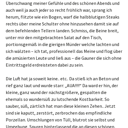
Überschwang meiner Gefühle und des schönen Abends und
auch weil ja auch jeder so recht fröhlich war, sprang ich
herum, flitzte wie ein Bogen, warf die halbblutigen Steaks
rechts über meine Schulter ohne hinzusehen damit sie auf
dem befehlenden Tellern landen. Schmiss, die Beine breit,
unter mir den mitgebrachten Salat auf den Tisch,
portionsgemäß in die gierigen Münder welche lachten und
sich wälzten – ich tat, professionell das Meine und flog über
die amüsierten Leute und ließ aus – die Gauner die sich ohne
Eintrittsgeld erdreisteten dabei zu sein.
Die Luft hat ja soweit keine.. etc.. Da stieß ich an Beton und
rief ganz laut und wurde starr: „AUA!!!!“ Da ward er hin, der
kleine, ganz wund der nächstgrößere, gespalten die
ehemals so wundersüß zu lutschende Kostbarkeit. So
sauber, süß, zärtlich hat man diese kleinen Zehen.. Jetzt
sind sie kaputt, zerstört, zerbrochen das empfindliche
Porzellan. Umschlungen von Tüll, blutrot sie selbst und
Umgebung, Spuren hinterlassend die an diesen schönen,