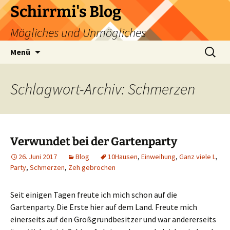
Zum
Schirrmi's Blog
Inhalt
Mögliches und Unmögliches
springen
Suchen
Menü
nach:
Schlagwort-Archiv: Schmerzen
Verwundet bei der Gartenparty
26. Juni 2017
Blog
10Hausen
,
Einweihung
,
Ganz viele L
,
Party
,
Schmerzen
,
Zeh gebrochen
Seit einigen Tagen freute ich mich schon auf die
Gartenparty. Die Erste hier auf dem Land. Freute mich
einerseits auf den Großgrundbesitzer und war andererseits