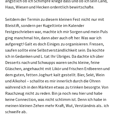
ängstlich ob ich Schimpfe kriege dass und ob ich sein Land,
Haus, Wiesen und Hecken ordentlich bewirtschafte.
Seitdem der Termin zu diesem kleinen Fest nicht nur mit
Bleistift, sondern per Kugeltinte im Kalender
festgeschrieben war, machte ich mir Sorgen und mein Puls
ging manchmal hin, dann aber auch oft her. Was war ich
aufgeregt! Galt es doch Einiges zu organisieren. Fressen,
saufen sollte eine Selbstverständlichkeit sein. Da kochte
ich in Gedanken und L. tat Ihr Übriges. Da dachte ich über
Desserts nach und Schwupps waren sechs kleine, feine
Gläschen, angehaucht mit Likör und frischen Erdbeeren und
dem guten, fetten Joghurt kalt gestellt. Bier, Sekt, Wein
und Alkohol – schallte es mir innerlich durch die Ohren
während ich in den Märkten etwas zu trinken besorgte. Von
Rauchzeug nicht zu reden. Bin ja noch neu hier und habe
keine Connection, was nicht schlimm ist. Denn ich habe in
meinen kleinen Zehen mehr Kraft, Wut, Verständnis als.. ich
schweife ab..