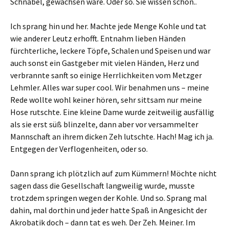
Schnabel, gewachsen wäre. Oder so. Sie wissen schon..
Ich sprang hin und her. Machte jede Menge Kohle und tat
wie anderer Leutz erhofft. Entnahm lieben Händen
fürchterliche, leckere Töpfe, Schalen und Speisen und war
auch sonst ein Gastgeber mit vielen Händen, Herz und
verbrannte sanft so einige Herrlichkeiten vom Metzger
Lehmler. Alles war super cool. Wir benahmen uns – meine
Rede wollte wohl keiner hören, sehr sittsam nur meine
Hose rutschte. Eine kleine Dame wurde zeitweilig ausfällig
als sie erst süß blinzelte, dann aber vor versammelter
Mannschaft an ihrem dicken Zeh lutschte. Hach! Mag ich ja.
Entgegen der Verflogenheiten, oder so.
Dann sprang ich plötzlich auf zum Kümmern! Möchte nicht
sagen dass die Gesellschaft langweilig wurde, musste
trotzdem springen wegen der Kohle. Und so. Sprang mal
dahin, mal dorthin und jeder hatte Spaß in Angesicht der
Akrobatik doch – dann tat es weh. Der Zeh. Meiner. Im