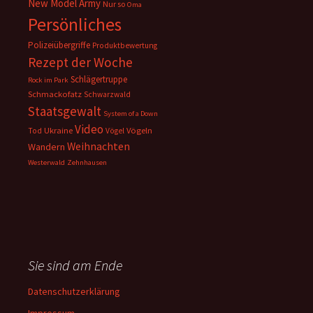
New Model Army
Nur so
Oma
Persönliches
Polizeiübergriffe
Produktbewertung
Rezept der Woche
Schlägertruppe
Rock im Park
Schmackofatz
Schwarzwald
Staatsgewalt
System of a Down
Video
Ukraine
Vögeln
Tod
Vögel
Weihnachten
Wandern
Westerwald
Zehnhausen
Sie sind am Ende
Datenschutzerklärung
Impressum