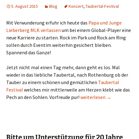
5. August 2015
Blog
Konzert
,
Taubertal-Festival
Mit Verwunderung erfuhr ich heute das
Papa und Junge
Lieberberg MLK verlassen
um bei einem Global-Player eine
neue Karriere zu starten. Rock im Park und Rock am Ring
sollen durch Eventim weiterhin gesichert bleiben.
Spannend das Ganze!
Jetzt nicht mal einen Tag mehr, dann geht es los. Mal
wieder in das liebliche Taubertal, nach Rothenburg ob der
Tauber zu einem schönen und gemütlichen
Taubertal
Festival
welches mir mittlerweile am Herzen klebt wie das
Vorfreude auf: Taubertal Fe
Pech an den Sohlen. Vorfreude pur!
weiterlesen
→
Bitte um Unterstützung für 20 Jahre