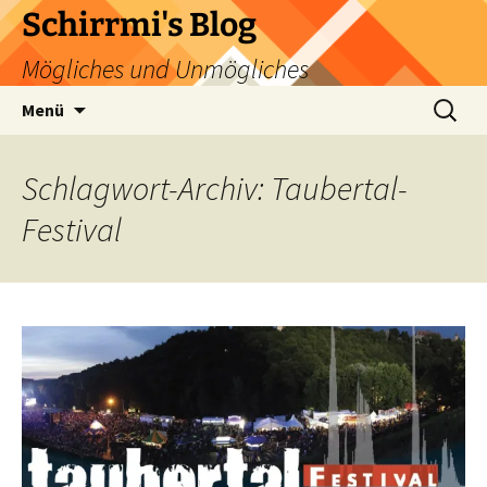
Zum
Schirrmi's Blog
Inhalt
Mögliches und Unmögliches
springen
Suchen
Menü
nach:
Schlagwort-Archiv: Taubertal-
Festival