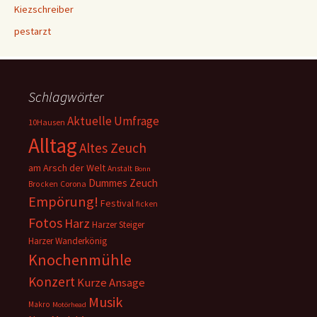
Kiezschreiber
pestarzt
Schlagwörter
Aktuelle Umfrage
10Hausen
Alltag
Altes Zeuch
am Arsch der Welt
Anstalt
Bonn
Dummes Zeuch
Corona
Brocken
Empörung!
Festival
ficken
Fotos
Harz
Harzer Steiger
Harzer Wanderkönig
Knochenmühle
Konzert
Kurze Ansage
Musik
Makro
Motörhead