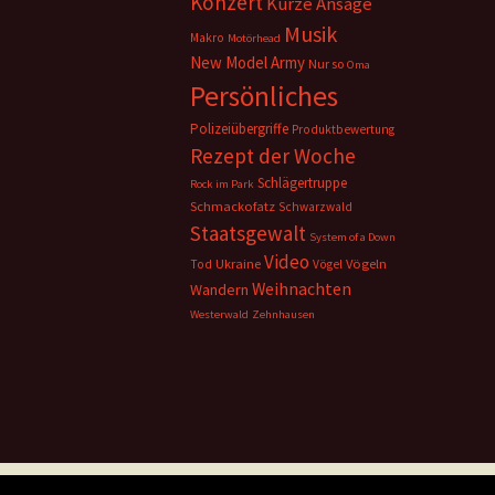
Konzert
Kurze Ansage
Musik
Makro
Motörhead
New Model Army
Nur so
Oma
Persönliches
Polizeiübergriffe
Produktbewertung
Rezept der Woche
Schlägertruppe
Rock im Park
Schmackofatz
Schwarzwald
Staatsgewalt
System of a Down
Video
Ukraine
Vögeln
Tod
Vögel
Weihnachten
Wandern
Westerwald
Zehnhausen