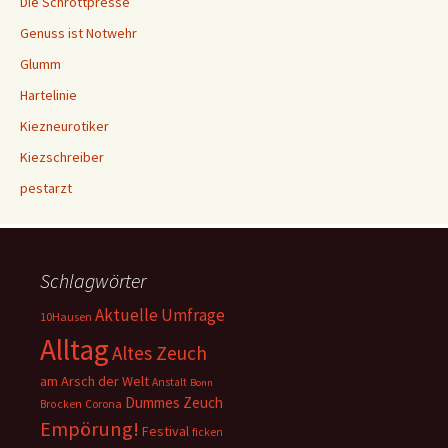
Die Schrottpresse
Genuss ist Notwehr
Glumm
Hartelinie
Kiezneurotiker
Kiezschreiber
pestarzt
Schlagwörter
Aktuelle Umfrage
10Hausen
Alltag
Altes Zeuch
am Arsch der Welt
Anstalt
Bonn
Dummes Zeuch
Corona
Brocken
Empörung!
Festival
ficken