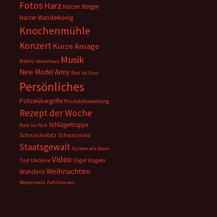
Fotos
Harz
Harzer Steiger
Harzer Wanderkönig
Knochenmühle
Konzert
Kurze Ansage
Musik
Makro
Motörhead
New Model Army
Nur so
Oma
Persönliches
Polizeiübergriffe
Produktbewertung
Rezept der Woche
Schlägertruppe
Rock im Park
Schmackofatz
Schwarzwald
Staatsgewalt
System of a Down
Video
Ukraine
Vögeln
Tod
Vögel
Weihnachten
Wandern
Westerwald
Zehnhausen