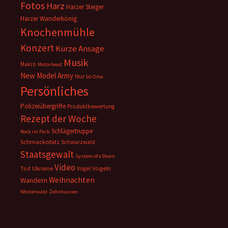
Fotos
Harz
Harzer Steiger
Harzer Wanderkönig
Knochenmühle
Konzert
Kurze Ansage
Musik
Makro
Motörhead
New Model Army
Nur so
Oma
Persönliches
Polizeiübergriffe
Produktbewertung
Rezept der Woche
Schlägertruppe
Rock im Park
Schmackofatz
Schwarzwald
Staatsgewalt
System of a Down
Video
Ukraine
Vögeln
Tod
Vögel
Weihnachten
Wandern
Westerwald
Zehnhausen