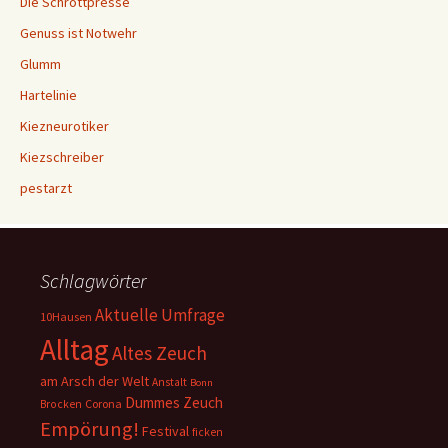
Die Schrottpresse
Genuss ist Notwehr
Glumm
Hartelinie
Kiezneurotiker
Kiezschreiber
pestarzt
Schlagwörter
Aktuelle Umfrage
10Hausen
Alltag
Altes Zeuch
am Arsch der Welt
Anstalt
Bonn
Dummes Zeuch
Corona
Brocken
Empörung!
Festival
ficken