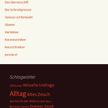
Das Narrenschiff
Die Schrottpresse
Genuss ist Notwehr
Glumm
Hartelinie
Kiezneurotiker
Kiezschreiber
pestarzt
Schlagwörter
Aktuelle Umfrage
10Hausen
Alltag
Altes Zeuch
am Arsch der Welt
Anstalt
Bonn
Dummes Zeuch
Corona
Brocken