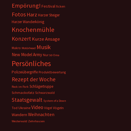
Empörung!
Festival
ficken
Fotos
Harz
Harzer Steiger
Harzer Wanderkönig
Knochenmühle
Konzert
Kurze Ansage
Musik
Makro
Motörhead
New Model Army
Nur so
Oma
Persönliches
Polizeiübergriffe
Produktbewertung
Rezept der Woche
Schlägertruppe
Rock im Park
Schmackofatz
Schwarzwald
Staatsgewalt
System of a Down
Video
Ukraine
Vögeln
Tod
Vögel
Weihnachten
Wandern
Westerwald
Zehnhausen