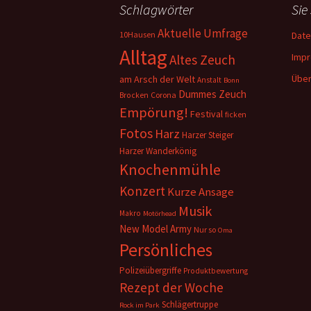
Schlagwörter
Sie
Aktuelle Umfrage
10Hausen
Date
Alltag
Imp
Altes Zeuch
Über
am Arsch der Welt
Anstalt
Bonn
Dummes Zeuch
Corona
Brocken
Empörung!
Festival
ficken
Fotos
Harz
Harzer Steiger
Harzer Wanderkönig
Knochenmühle
Konzert
Kurze Ansage
Musik
Makro
Motörhead
New Model Army
Nur so
Oma
Persönliches
Polizeiübergriffe
Produktbewertung
Rezept der Woche
Schlägertruppe
Rock im Park