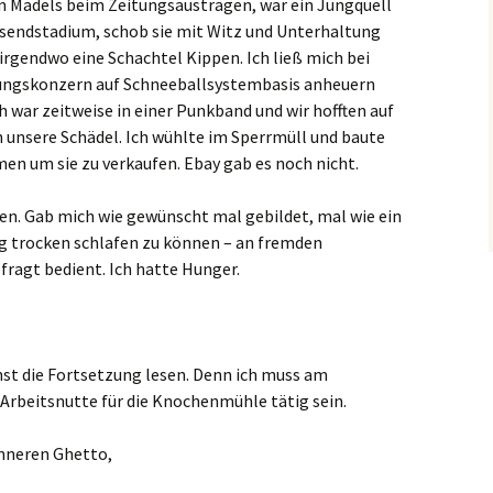
n Mädels beim Zeitungsaustragen, war ein Jungquell
endstadium, schob sie mit Witz und Unterhaltung
irgendwo eine Schachtel Kippen. Ich ließ mich bei
rungskonzern auf Schneeballsystembasis anheuern
 war zeitweise in einer Punkband und wir hofften auf
 unsere Schädel. Ich wühlte im Sperrmüll und baute
en um sie zu verkaufen. Ebay gab es noch nicht.
en. Gab mich wie gewünscht mal gebildet, mal wie ein
ang trocken schlafen zu können – an fremden
ragt bedient. Ich hatte Hunger.
hst die Fortsetzung lesen. Denn ich muss am
Arbeitsnutte für die Knochenmühle tätig sein.
nneren Ghetto,