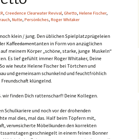
CR
,
Creedence Clearwater Revival
,
Ghetto
,
Helene Fischer
,
rauch
,
Nutte
,
Persönliches
,
Roger Whitaker
och klein / jung. Den üblichen Spielplatzprügeleien
er Kaffee
damen
tanten in Form von anzüglichen
 auf meinem Körper „schöne, starke, junge Muskeln“
ten. Es lief gefühlt immer Roger Whitaker, Deine
 So wie heute Helene Fischer bei Törtchen und
hau und gemeinsam schunkelnd und feuchtfröhlich
 Freundschaft klüngelnd.
 S. wir finden Dich rattenscharf! Deine Kollegen.
en Schulkariere und noch vor der drohenden
hte mal dies, mal das. Half beim Töpfern mit,
ft, ver
un
sicherte Möbelkunden den korrekten
htssamstagen geschniegelt in einem feinen Bonner