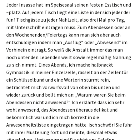
Jeder Insasse hat im Speisesaal seinen festen Esstisch und
–platz. Auf jedem Tisch liegt eine Liste in der sich jeder der
fünf Tischgäste zu jeder Mahlzeit, also drei Mal pro Tag,
mit Unterschrift eintragen muss. Zum Abendessen oder an
den Wochenenden/Feiertags kann man sich aber auch
entschuldigen indem man „Ausflug“ oder „Abwesend“ im
Vorhinein einträgt. So weiß die Anstalt immer das man
noch unter den Lebenden weilt sowie regelmäßig Nahrung
zu sich nimmt. Eines Abends, ich mache halbnackt
Gymnastik in meiner Einzelzelle, rasselt an der Zellentür
ein Schlüsselbund und eine Wärterin stürmt rein,
betrachtet mich vorwurfsvoll von oben bis unten und
wieder zurück und bellt mich an: „Warum waren Sie beim
Abendessen nicht anwesend?“ Ich erklärte dass ich sehr
wohl anwesend, das Abendessen überaus delikat und
bekömmlich war und ich mich korrekt in die
Anwesenheitsliste eingetragen hätte. Isch schwör! Sie fuhr
mit ihrer Musterung fort und meinte, diesmal etwas
zögerlicher: „Und warum sind Sie nicht ans Telefon