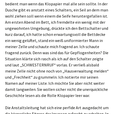
bedient man wenn das Klopapier mal alle sein sollte. In der
Dusche gibt es anstatt eines Schalters, ein Seil an dem man
wohl ziehen soll wenn einem die Seife heruntergefallen ist.
Am ersten Abend im Bett, ich fremdelte ein wenig mit der
ungewohnten Umgebung, drückte ich den Bettschalter und
kurz darauf, ich hatte schon erwartungsvoll die Bettdecke
ein wenig gelüftet, stand ein weiß uniformierter Mann in
meiner Zelle und schaute mich fragend an. Ich schaute
fragend zurück. Denn was sind das für Gepflogenheiten? Die
Situation klärte sich rasch als ich auf den Schalter zeigte
und laut „SCHWESTERNRUF“ vorlas. Er verließ alsbald
meine Zelle nicht ohne noch von „Hausverwaltung melden“
und „Frechheit“ zu grummeln. Ich notierte mir seinen
Namen auf meiner Liste. Ich möchte Sie aber nicht weiter
damit langweilen. Sie wollen sicher nicht die unerquickliche
Geschichte lesen als die Rolle Klopapier leer war.
Die Anstaltsleitung hat sich eine perfide Art ausgedacht um
die körperliche Fitness der Insassen aufrecht zu erhalten. In