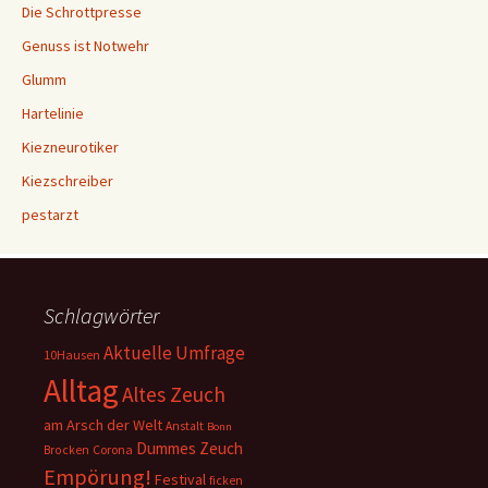
Die Schrottpresse
Genuss ist Notwehr
Glumm
Hartelinie
Kiezneurotiker
Kiezschreiber
pestarzt
Schlagwörter
Aktuelle Umfrage
10Hausen
Alltag
Altes Zeuch
am Arsch der Welt
Anstalt
Bonn
Dummes Zeuch
Corona
Brocken
Empörung!
Festival
ficken