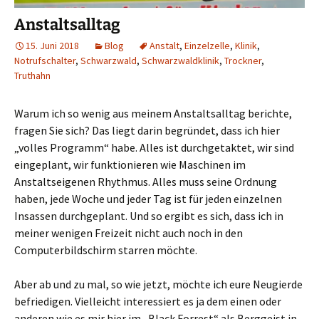
Anstaltsalltag
15. Juni 2018
Blog
Anstalt
,
Einzelzelle
,
Klinik
,
Notrufschalter
,
Schwarzwald
,
Schwarzwaldklinik
,
Trockner
,
Truthahn
Warum ich so wenig aus meinem Anstaltsalltag berichte,
fragen Sie sich? Das liegt darin begründet, dass ich hier
„volles Programm“ habe. Alles ist durchgetaktet, wir sind
eingeplant, wir funktionieren wie Maschinen im
Anstaltseigenen Rhythmus. Alles muss seine Ordnung
haben, jede Woche und jeder Tag ist für jeden einzelnen
Insassen durchgeplant. Und so ergibt es sich, dass ich in
meiner wenigen Freizeit nicht auch noch in den
Computerbildschirm starren möchte.
Aber ab und zu mal, so wie jetzt, möchte ich eure Neugierde
befriedigen. Vielleicht interessiert es ja dem einen oder
anderen wie es mir hier im „Black Forrest“ als Berggeist in