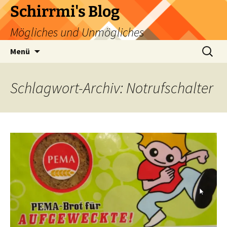
Zum
Schirrmi's Blog
Inhalt
Mögliches und Unmögliches
springen
Suchen
Menü
nach:
Schlagwort-Archiv: Notrufschalter