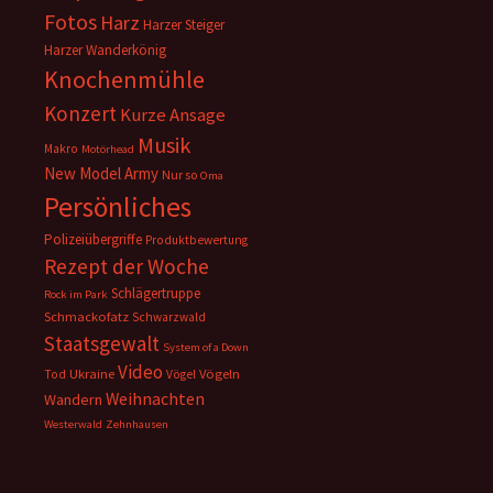
Fotos
Harz
Harzer Steiger
Harzer Wanderkönig
Knochenmühle
Konzert
Kurze Ansage
Musik
Makro
Motörhead
New Model Army
Nur so
Oma
Persönliches
Polizeiübergriffe
Produktbewertung
Rezept der Woche
Schlägertruppe
Rock im Park
Schmackofatz
Schwarzwald
Staatsgewalt
System of a Down
Video
Ukraine
Vögeln
Tod
Vögel
Weihnachten
Wandern
Westerwald
Zehnhausen