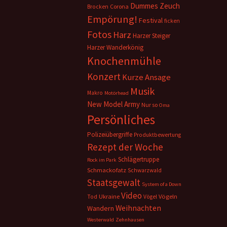
Dummes Zeuch
Corona
Brocken
Empörung!
Festival
ficken
Fotos
Harz
Harzer Steiger
Harzer Wanderkönig
Knochenmühle
Konzert
Kurze Ansage
Musik
Makro
Motörhead
New Model Army
Nur so
Oma
Persönliches
Polizeiübergriffe
Produktbewertung
Rezept der Woche
Schlägertruppe
Rock im Park
Schmackofatz
Schwarzwald
Staatsgewalt
System of a Down
Video
Ukraine
Vögeln
Tod
Vögel
Weihnachten
Wandern
Westerwald
Zehnhausen