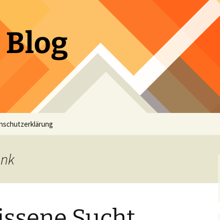
 Blog
nschutzerklärung
ank
issene Sucht