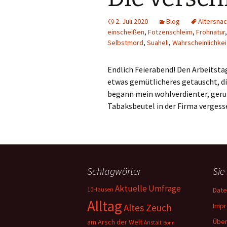
2. Juli 2020
Blog
Altersna
einscheißen
,
Fotzenschleim
,
Frohnatur
Selbstmord
,
Suaheli
,
Wahrscheinlichke
Endlich Feierabend! Den Arbeits
etwas gemütlicheres getauscht, di
begann mein wohlverdienter, geru
Tabaksbeutel in der Firma vergess
Schlagwörter
Sie
Aktuelle Umfrage
10Hausen
Date
Alltag
Imp
Altes Zeuch
Über
am Arsch der Welt
Anstalt
Bonn