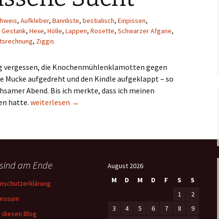
chweis
,
Aufkleber
,
Bannliste
,
bestialisch
,
Einpissen
,
,
Gestank
,
Hexe
,
Hölle
,
Lappen
,
Rosette
,
Schwarzer Afgane
,
itsrechnung
,
Ziggis
tag vergessen, die Knochenmühlenklamotten gegen
e Mucke aufgedreht und den Kindle aufgeklappt – so
hsamer Abend. Bis ich merkte, dass ich meinen
Die verschissene Sucht
en hatte.
weiterlesen
→
 sind am Ende
August 2026
M
D
M
D
F
S
S
nschutzerklärung
1
2
ressum
3
4
5
6
7
8
9
 diesen Blog