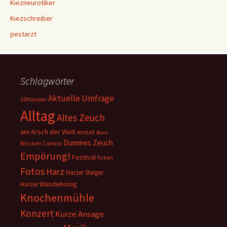
Kiezneurotiker
Kiezschreiber
pestarzt
Schlagwörter
Aktuelle Umfrage
10Hausen
Alltag
Altes Zeuch
am Arsch der Welt
Anstalt
Bonn
Dummes Zeuch
Corona
Brocken
Empörung!
Festival
ficken
Fotos
Harz
Harzer Steiger
Harzer Wanderkönig
Knochenmühle
Konzert
Kurze Ansage