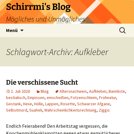
Zum
Schirrmi's Blog
Inhalt
Mögliches und Unmögliches
springen
Suchen
Menü
nach:
Schlagwort-Archiv: Aufkleber
Die verschissene Sucht
2. Juli 2020
Blog
Altersnachweis
,
Aufkleber
,
Bannliste
,
bestialisch
,
Einpissen
,
einscheißen
,
Fotzenschleim
,
Frohnatur
,
Gestank
,
Hexe
,
Hölle
,
Lappen
,
Rosette
,
Schwarzer Afgane
,
Selbstmord
,
Suaheli
,
Wahrscheinlichkeitsrechnung
,
Ziggis
Endlich Feierabend! Den Arbeitstag vergessen, die
Knochenmühlenklamotten gegen etwas gemütlicheres