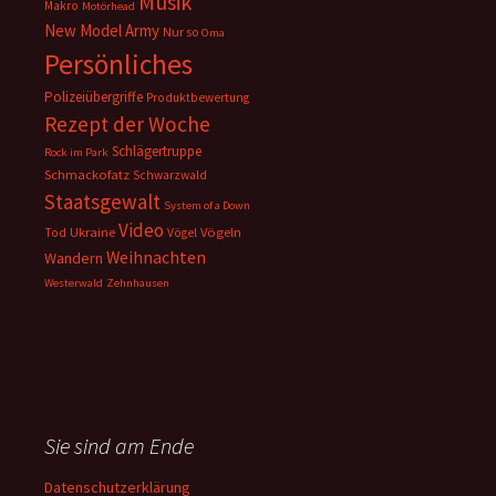
Musik
Makro
Motörhead
New Model Army
Nur so
Oma
Persönliches
Polizeiübergriffe
Produktbewertung
Rezept der Woche
Schlägertruppe
Rock im Park
Schmackofatz
Schwarzwald
Staatsgewalt
System of a Down
Video
Ukraine
Vögeln
Tod
Vögel
Weihnachten
Wandern
Westerwald
Zehnhausen
Sie sind am Ende
Datenschutzerklärung