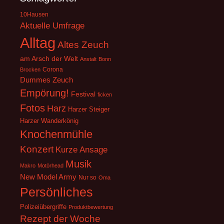
10Hausen
Aktuelle Umfrage
Alltag
Altes Zeuch
am Arsch der Welt
Anstalt
Bonn
Corona
Brocken
Dummes Zeuch
Empörung!
Festival
ficken
Fotos
Harz
Harzer Steiger
Harzer Wanderkönig
Knochenmühle
Konzert
Kurze Ansage
Musik
Makro
Motörhead
New Model Army
Nur so
Oma
Persönliches
Polizeiübergriffe
Produktbewertung
Rezept der Woche