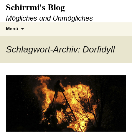
Schirrmi's Blog
Zum
Inhalt
Mögliches und Unmögliches
springen
Suchen
Menü
nach:
Schlagwort-Archiv: Dorfidyll