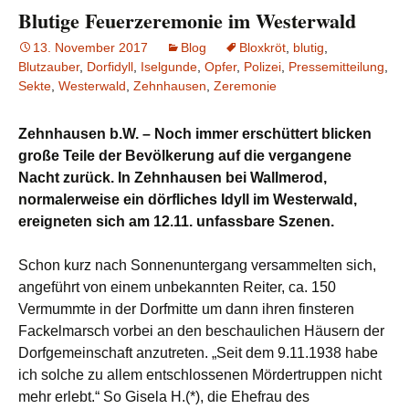
Blutige Feuerzeremonie im Westerwald
13. November 2017
Blog
Bloxkröt
,
blutig
,
Blutzauber
,
Dorfidyll
,
Iselgunde
,
Opfer
,
Polizei
,
Pressemitteilung
,
Sekte
,
Westerwald
,
Zehnhausen
,
Zeremonie
Zehnhausen b.W. – Noch immer erschüttert blicken
große Teile der Bevölkerung auf die vergangene
Nacht zurück. In Zehnhausen bei Wallmerod,
normalerweise ein dörfliches Idyll im Westerwald,
ereigneten sich am 12.11. unfassbare Szenen.
Schon kurz nach Sonnenuntergang versammelten sich,
angeführt von einem unbekannten Reiter, ca. 150
Vermummte in der Dorfmitte um dann ihren finsteren
Fackelmarsch vorbei an den beschaulichen Häusern der
Dorfgemeinschaft anzutreten. „Seit dem 9.11.1938 habe
ich solche zu allem entschlossenen Mördertruppen nicht
mehr erlebt.“ So Gisela H.(*), die Ehefrau des