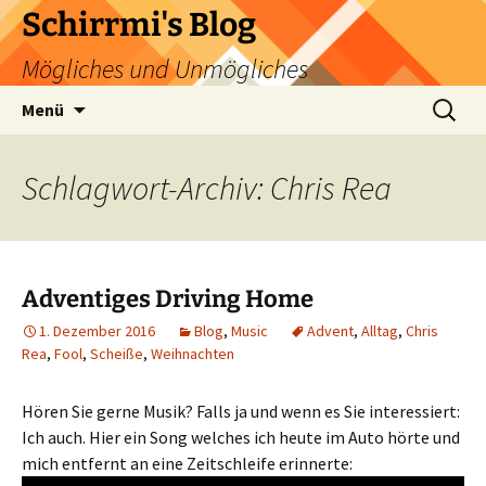
Zum
Schirrmi's Blog
Inhalt
Mögliches und Unmögliches
springen
Suchen
Menü
nach:
Schlagwort-Archiv: Chris Rea
Adventiges Driving Home
1. Dezember 2016
Blog
,
Music
Advent
,
Alltag
,
Chris
Rea
,
Fool
,
Scheiße
,
Weihnachten
Hören Sie gerne Musik? Falls ja und wenn es Sie interessiert:
Ich auch. Hier ein Song welches ich heute im Auto hörte und
mich entfernt an eine Zeitschleife erinnerte: