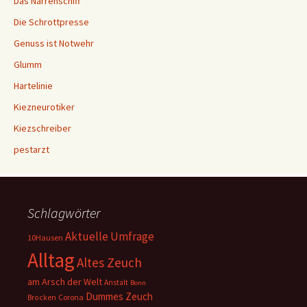
Das Narrenschiff
Die Schrottpresse
Genuss ist Notwehr
Glumm
Hartelinie
Kiezneurotiker
Kiezschreiber
pestarzt
Schlagwörter
Aktuelle Umfrage
10Hausen
Alltag
Altes Zeuch
am Arsch der Welt
Anstalt
Bonn
Dummes Zeuch
Corona
Brocken