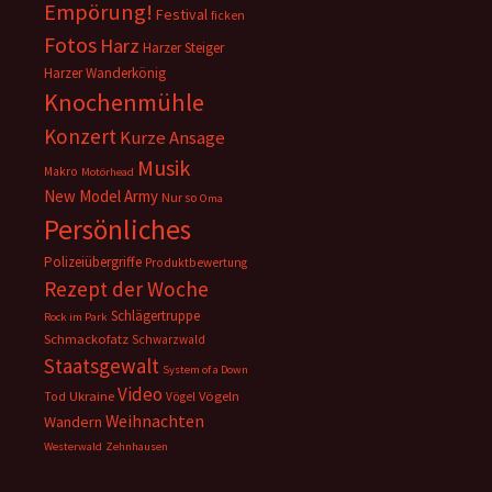
Empörung!
Festival
ficken
Fotos
Harz
Harzer Steiger
Harzer Wanderkönig
Knochenmühle
Konzert
Kurze Ansage
Musik
Makro
Motörhead
New Model Army
Nur so
Oma
Persönliches
Polizeiübergriffe
Produktbewertung
Rezept der Woche
Schlägertruppe
Rock im Park
Schmackofatz
Schwarzwald
Staatsgewalt
System of a Down
Video
Ukraine
Vögeln
Tod
Vögel
Weihnachten
Wandern
Westerwald
Zehnhausen