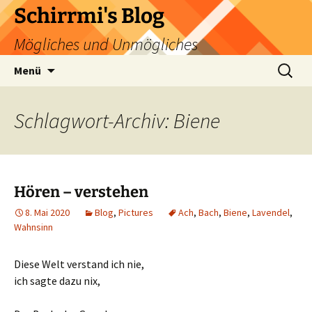
Zum
Schirrmi's Blog
Inhalt
Mögliches und Unmögliches
springen
Suchen
Menü
nach:
Schlagwort-Archiv: Biene
Hören – verstehen
8. Mai 2020
Blog
,
Pictures
Ach
,
Bach
,
Biene
,
Lavendel
,
Wahnsinn
Diese Welt verstand ich nie,
ich sagte dazu nix,