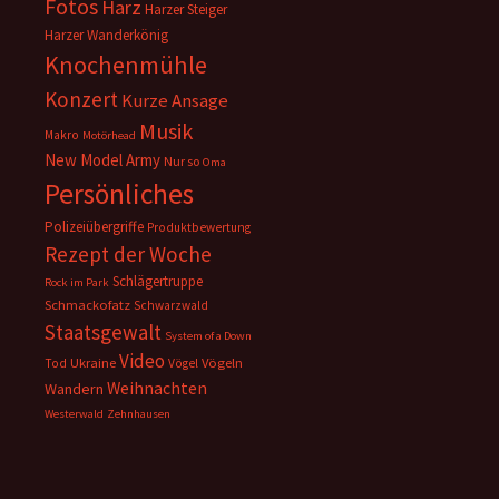
Fotos
Harz
Harzer Steiger
Harzer Wanderkönig
Knochenmühle
Konzert
Kurze Ansage
Musik
Makro
Motörhead
New Model Army
Nur so
Oma
Persönliches
Polizeiübergriffe
Produktbewertung
Rezept der Woche
Schlägertruppe
Rock im Park
Schmackofatz
Schwarzwald
Staatsgewalt
System of a Down
Video
Ukraine
Vögeln
Tod
Vögel
Weihnachten
Wandern
Westerwald
Zehnhausen