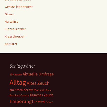
Genuss ist Notwehr
Glumm
Hartelinie
Kiezneurotiker
Kiezschreiber
pestarzt
Schlagwörter
Aktuelle Umfrage
10Hausen
Alltag
Altes Zeuch
am Arsch der Welt
Anstalt
Bonn
Dummes Zeuch
Corona
Brocken
Empörung!
Festival
ficken