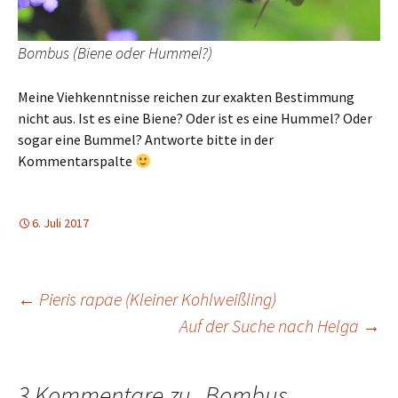
Bombus (Biene oder Hummel?)
Meine Viehkenntnisse reichen zur exakten Bestimmung
nicht aus. Ist es eine Biene? Oder ist es eine Hummel? Oder
sogar eine Bummel? Antworte bitte in der
Kommentarspalte
6. Juli 2017
Beitragsnavigation
←
Pieris rapae (Kleiner Kohlweißling)
Auf der Suche nach Helga
→
3 Kommentare zu „
Bombus