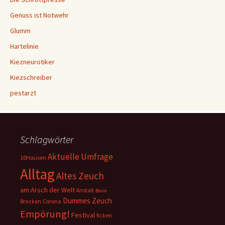
Genuss ist Notwehr
Glumm
Hartelinie
Kiezneurotiker
Kiezschreiber
pestarzt
Schlagwörter
Aktuelle Umfrage
10Hausen
Alltag
Altes Zeuch
am Arsch der Welt
Anstalt
Bonn
Dummes Zeuch
Corona
Brocken
Empörung!
Festival
ficken