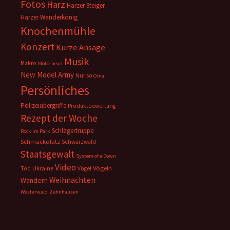
Fotos
Harz
Harzer Steiger
Harzer Wanderkönig
Knochenmühle
Konzert
Kurze Ansage
Musik
Makro
Motörhead
New Model Army
Nur so
Oma
Persönliches
Polizeiübergriffe
Produktbewertung
Rezept der Woche
Schlägertruppe
Rock im Park
Schmackofatz
Schwarzwald
Staatsgewalt
System of a Down
Video
Ukraine
Vögeln
Tod
Vögel
Weihnachten
Wandern
Westerwald
Zehnhausen