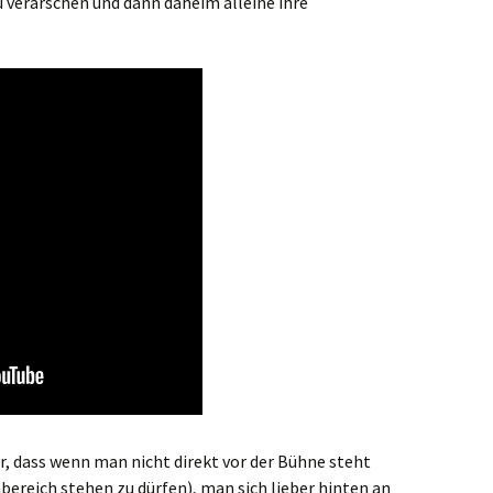
 verarschen und dann daheim alleine ihre
ar, dass wenn man nicht direkt vor der Bühne steht
bereich stehen zu dürfen), man sich lieber hinten an