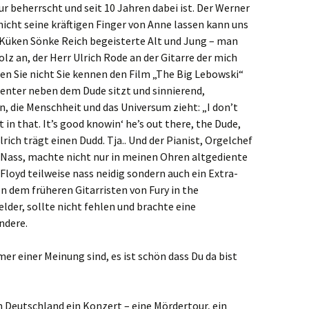
r beherrscht und seit 10 Jahren dabei ist. Der Werner
nicht seine kräftigen Finger von Anne lassen kann uns
m-Küken Sönke Reich begeisterte Alt und Jung – man
lz an, der Herr Ulrich Rode an der Gitarre der mich
n Sie nicht Sie kennen den Film „The Big Lebowski“
Center neben dem Dude sitzt und sinnierend,
, die Menschheit und das Universum zieht: „I don’t
in that. It’s good knowin‘ he’s out there, the Dude,
 Ulrich trägt einen Dudd. Tja.. Und der Pianist, Orgelchef
ass, machte nicht nur in meinen Ohren altgediente
Floyd teilweise nass neidig sondern auch ein Extra-
n dem früheren Gitarristen von Fury in the
er, sollte nicht fehlen und brachte eine
ndere.
r einer Meinung sind, es ist schön dass Du da bist
n Deutschland ein Konzert – eine Mördertour, ein