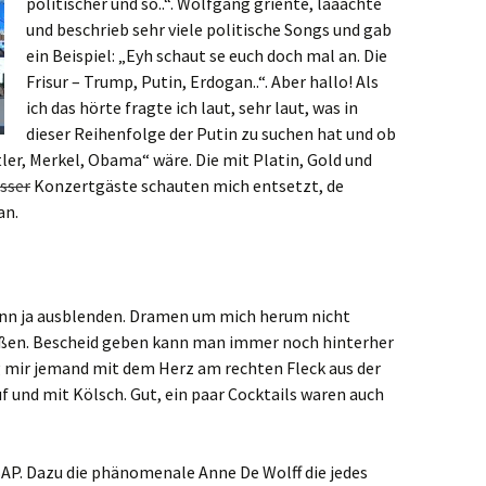
politischer und so..“. Wolfgang griente, laaachte
und beschrieb sehr viele politische Songs und gab
ein Beispiel: „Eyh schaut se euch doch mal an. Die
Frisur – Trump, Putin, Erdogan..“. Aber hallo! Als
ich das hörte fragte ich laut, sehr laut, was in
dieser Reihenfolge der Putin zu suchen hat und ob
ler, Merkel, Obama“ wäre. Die mit Platin, Gold und
sser
Konzertgäste schauten mich entsetzt, de
an.
kann ja ausblenden. Dramen um mich herum nicht
eßen. Bescheid geben kann man immer noch hinterher
g mir jemand mit dem Herz am rechten Fleck aus der
uf und mit Kölsch. Gut, ein paar Cocktails waren auch
AP. Dazu die phänomenale Anne De Wolff die jedes