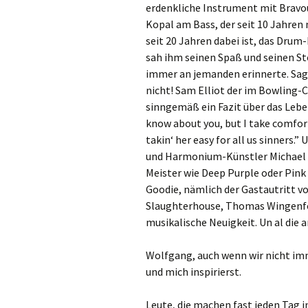
erdenkliche Instrument mit Bravou
Kopal am Bass, der seit 10 Jahren 
seit 20 Jahren dabei ist, das Dru
sah ihm seinen Spaß und seinen Sto
immer an jemanden erinnerte. Sage
nicht! Sam Elliot der im Bowling-
sinngemäß ein Fazit über das Leben
know about you, but I take comfort 
takin‘ her easy for all us sinners.”
und Harmonium-Künstler Michael N
Meister wie Deep Purple oder Pink 
Goodie, nämlich der Gastautritt vo
Slaughterhouse, Thomas Wingenfeld
musikalische Neuigkeit. Un al die a
Wolfgang, auch wenn wir nicht imme
und mich inspirierst.
Leute, die machen fast jeden Tag i