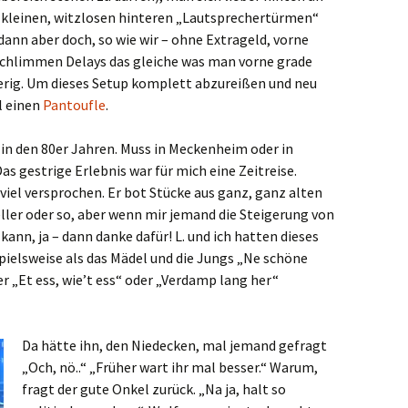
 kleinen, witzlosen hinteren „Lautsprechertürmen“
ann aber doch, so wie wir – ohne Extrageld, vorne
schlimmen Delays das gleiche was man vorne grade
erig. Um dieses Setup komplett abzureißen und neu
l einen
Pantoufle
.
e in den 80er Jahren. Muss in Meckenheim oder in
s gestrige Erlebnis war für mich eine Zeitreise.
viel versprochen. Er bot Stücke aus ganz, ganz alten
steller oder so, aber wenn mir jemand die Steigerung von
n, ja – dann danke dafür! L. und ich hatten dieses
ielsweise als das Mädel und die Jungs „Ne schöne
r „Et ess, wie’t ess“ oder „Verdamp lang her“
Da hätte ihn, den Niedecken, mal jemand gefragt
„Och, nö..“ „Früher wart ihr mal besser.“ Warum,
fragt der gute Onkel zurück. „Na ja, halt so