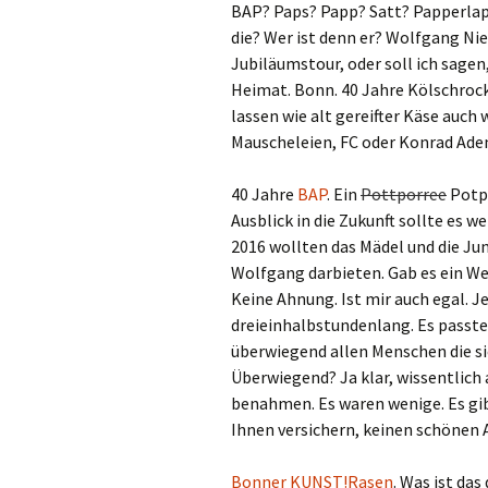
BAP? Paps? Papp? Satt? Papperlapap
die? Wer ist denn er? Wolfgang N
Jubiläumstour, oder soll ich sage
Heimat. Bonn. 40 Jahre Kölschroc
lassen wie alt gereifter Käse auc
Mauscheleien, FC oder Konrad Aden
40 Jahre
BAP
. Ein
Pottporree
Potpo
Ausblick in die Zukunft sollte es w
2016 wollten das Mädel und die 
Wolfgang darbieten. Gab es ein W
Keine Ahnung. Ist mir auch egal. Je
dreieinhalbstundenlang. Es passte
überwiegend allen Menschen die 
Überwiegend? Ja klar, wissentlich
benahmen. Es waren wenige. Es gibt
Ihnen versichern, keinen schönen
Bonner KUNST!Rasen
. Was ist das