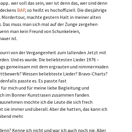
p.. wer soll das sein, wer ist denn das, wer sind denn
iedeckens
BAP
, so heißt es hochoffiziell. Die diesjährige
n, Mördertour, machte gestern Halt in meiner alten
k. Das muss man sich mal auf der Zunge zergehen
h wenn man kein Freund von Schunkeleien,
auer ist.
urri von der Vergangenheit zum lallenden Jetzt mit
erden. Und es wurde. Die beliebtesten Lieder 1976 –
Jungs gemeinsam mit dem ergrauten und nimmermüden
ettbewerb? Wessen beliebteste Lieder? Bravo-Charts?
denfalls passte es. Es passte fast
 für mich und für meine liebe Begleitung und
sich im Bonner Kunstrasen zusammen fanden.
 ausnehmen möchte ich die Leute die sich frech
 sie immer und überall. Aber die hatten, das kann ich
 Abend mehr.
 denn? Kenne ich nicht und war ich auch noch nie. Aber