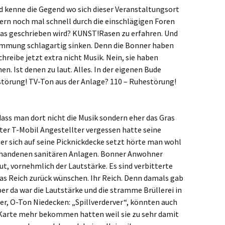
d kenne die Gegend wo sich dieser Veranstaltungsort
ern noch mal schnell durch die einschlägigen Foren
das geschrieben wird? KUNST!Rasen zu erfahren. Und
Stimmung schlagartig sinken. Denn die Bonner haben
hreibe jetzt extra nicht Musik. Nein, sie haben
n. Ist denen zu laut. Alles. In der eigenen Bude
störung! TV-Ton aus der Anlage? 110 – Ruhestörung!
ass man dort nicht die Musik sondern eher das Gras
ter T-Mobil Angestellter vergessen hatte seine
er sich auf seine Picknickdecke setzt hörte man wohl
orhandenen sanitären Anlagen. Bonner Anwohner
t, vornehmlich der Lautstärke. Es sind verbitterte
 das Reich zurück wünschen. Ihr Reich. Denn damals gab
ber da war die Lautstärke und die stramme Brüllerei in
er, O-Ton Niedecken: „Spillverderver“, könnten auch
 Karte mehr bekommen hatten weil sie zu sehr damit