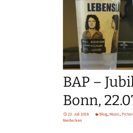
BAP – Jub
Bonn, 22.0
23. Juli 2016
Blog
,
Music
,
Pictur
Niedecken