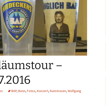
iläumstour –
7.2016
es
BAP
,
Bonn
,
Fotos
,
Konzert
,
Kunstrasen
,
Wolfgang