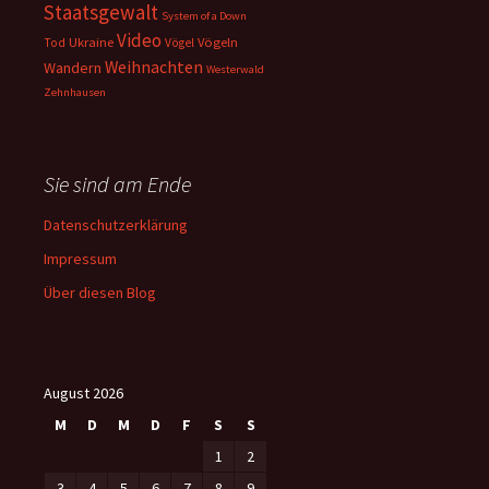
Staatsgewalt
System of a Down
Video
Ukraine
Vögeln
Tod
Vögel
Weihnachten
Wandern
Westerwald
Zehnhausen
Sie sind am Ende
Datenschutzerklärung
Impressum
Über diesen Blog
August 2026
M
D
M
D
F
S
S
1
2
3
4
5
6
7
8
9