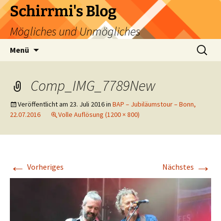
Zum
Schirrmi's Blog
Inhalt
Mögliches und Unmögliches
springen
Suchen
Menü
nach:
Comp_IMG_7789New
Veröffentlicht am
23. Juli 2016
in
BAP – Jubiläumstour – Bonn,
22.07.2016
Volle Auflösung (1200 × 800)
←
→
Vorheriges
Nächstes