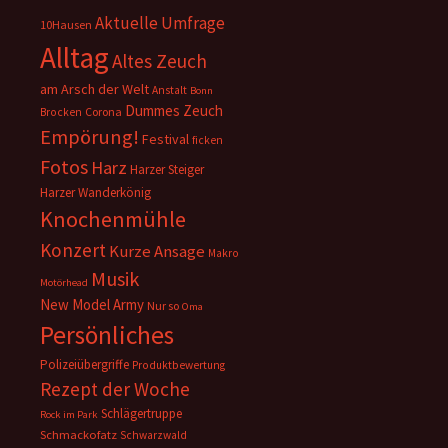
Aktuelle Umfrage
10Hausen
Alltag
Altes Zeuch
am Arsch der Welt
Anstalt
Bonn
Dummes Zeuch
Corona
Brocken
Empörung!
Festival
ficken
Fotos
Harz
Harzer Steiger
Harzer Wanderkönig
Knochenmühle
Konzert
Kurze Ansage
Makro
Musik
Motörhead
New Model Army
Nur so
Oma
Persönliches
Polizeiübergriffe
Produktbewertung
Rezept der Woche
Schlägertruppe
Rock im Park
Schmackofatz
Schwarzwald