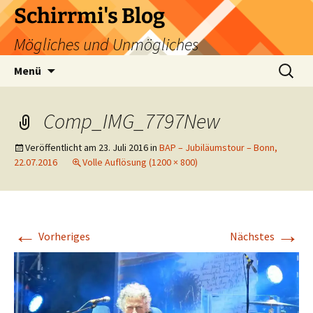
Zum
Schirrmi's Blog
Inhalt
Mögliches und Unmögliches
springen
Suchen
Menü
nach:
Comp_IMG_7797New
Veröffentlicht am
23. Juli 2016
in
BAP – Jubiläumstour – Bonn,
22.07.2016
Volle Auflösung (1200 × 800)
←
→
Vorheriges
Nächstes