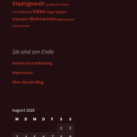
Staatsgewalt
System of a Down
Video
Ukraine
Vögeln
Tod
Vögel
Weihnachten
Wandern
Westerwald
Zehnhausen
Sie sind am Ende
Datenschutzerklärung
Impressum
Über diesen Blog
August 2026
M
D
M
D
F
S
S
1
2
3
4
5
6
7
8
9