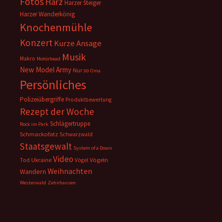
Fotos
Harz
Harzer Steiger
Harzer Wanderkönig
Knochenmühle
Konzert
Kurze Ansage
Musik
Makro
Motörhead
New Model Army
Nur so
Oma
Persönliches
Polizeiübergriffe
Produktbewertung
Rezept der Woche
Schlägertruppe
Rock im Park
Schmackofatz
Schwarzwald
Staatsgewalt
System of a Down
Video
Ukraine
Vögeln
Tod
Vögel
Weihnachten
Wandern
Westerwald
Zehnhausen