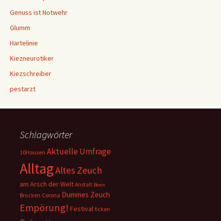
Genuss ist Notwehr
Glumm
Hartelinie
Kiezneurotiker
Kiezschreiber
pestarzt
Schlagwörter
Aktuelle Umfrage
10Hausen
Alltag
Altes Zeuch
am Arsch der Welt
Anstalt
Bonn
Dummes Zeuch
Corona
Brocken
Empörung!
Festival
ficken