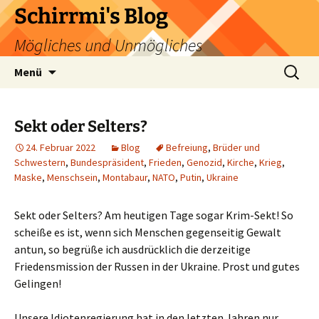
Zum
Schirrmi's Blog
Inhalt
Mögliches und Unmögliches
springen
Suchen
Menü
nach:
Sekt oder Selters?
24. Februar 2022
Blog
Befreiung
,
Brüder und
Schwestern
,
Bundespräsident
,
Frieden
,
Genozid
,
Kirche
,
Krieg
,
Maske
,
Menschsein
,
Montabaur
,
NATO
,
Putin
,
Ukraine
Sekt oder Selters? Am heutigen Tage sogar Krim-Sekt! So
scheiße es ist, wenn sich Menschen gegenseitig Gewalt
antun, so begrüße ich ausdrücklich die derzeitige
Friedensmission der Russen in der Ukraine. Prost und gutes
Gelingen!
Unsere Idiotenregierung hat in den letzten Jahren nur