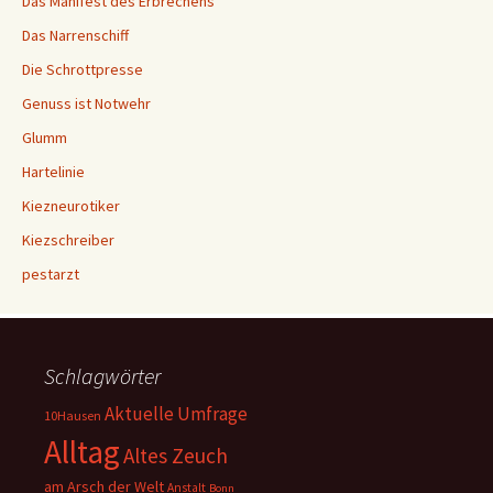
Das Manifest des Erbrechens
Das Narrenschiff
Die Schrottpresse
Genuss ist Notwehr
Glumm
Hartelinie
Kiezneurotiker
Kiezschreiber
pestarzt
Schlagwörter
Aktuelle Umfrage
10Hausen
Alltag
Altes Zeuch
am Arsch der Welt
Anstalt
Bonn