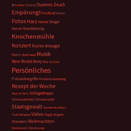
Dummes Zeuch
Corona
Brocken
Empörung!
Festival
ficken
Fotos
Harz
Harzer Steiger
Harzer Wanderkönig
Knochenmühle
Konzert
Kurze Ansage
Musik
Makro
Motörhead
New Model Army
Nur so
Oma
Persönliches
Polizeiübergriffe
Produktbewertung
Rezept der Woche
Schlägertruppe
Rock im Park
Schmackofatz
Schwarzwald
Staatsgewalt
System of a Down
Video
Ukraine
Vögeln
Tod
Vögel
Weihnachten
Wandern
Westerwald
Zehnhausen