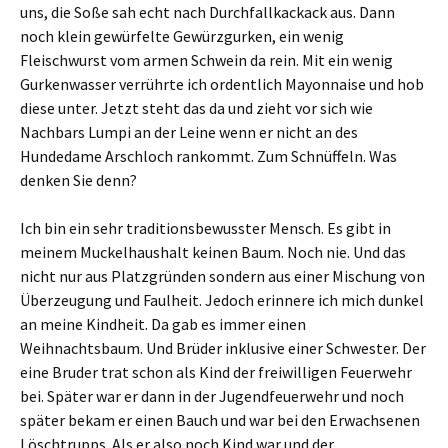
uns, die Soße sah echt nach Durchfallkackack aus. Dann
noch klein gewürfelte Gewürzgurken, ein wenig
Fleischwurst vom armen Schwein da rein. Mit ein wenig
Gurkenwasser verrührte ich ordentlich Mayonnaise und hob
diese unter. Jetzt steht das da und zieht vor sich wie
Nachbars Lumpi an der Leine wenn er nicht an des
Hundedame Arschloch rankommt. Zum Schnüffeln. Was
denken Sie denn?
Ich bin ein sehr traditionsbewusster Mensch. Es gibt in
meinem Muckelhaushalt keinen Baum. Noch nie. Und das
nicht nur aus Platzgründen sondern aus einer Mischung von
Überzeugung und Faulheit. Jedoch erinnere ich mich dunkel
an meine Kindheit. Da gab es immer einen
Weihnachtsbaum. Und Brüder inklusive einer Schwester. Der
eine Bruder trat schon als Kind der freiwilligen Feuerwehr
bei. Später war er dann in der Jugendfeuerwehr und noch
später bekam er einen Bauch und war bei den Erwachsenen
Löschtrupps. Als er also noch Kind war und der