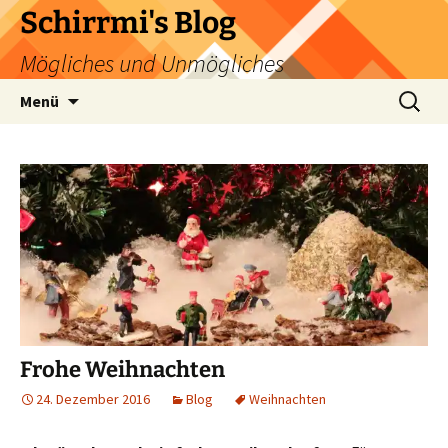
Zum
Schirrmi's Blog
Inhalt
Mögliches und Unmögliches
springen
Suchen
Menü
nach:
Frohe Weihnachten
24. Dezember 2016
Blog
Weihnachten