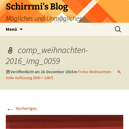
Zum
Schirrmi's Blog
Inhalt
Mögliches und Unmögliches
springen
Suchen
Menü
nach:
comp_weihnachten-
2016_img_0059
Veröffentlicht am
24. Dezember 2016
in
Frohe Weihnachten
Volle Auflösung (800 × 1067)
←
Vorheriges