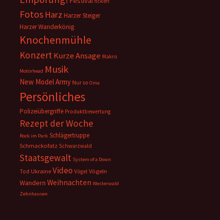
Festival
ficken
Fotos
Harz
Harzer Steiger
Harzer Wanderkönig
Knochenmühle
Konzert
Kurze Ansage
Makro
Musik
Motörhead
New Model Army
Nur so
Oma
Persönliches
Polizeiübergriffe
Produktbewertung
Rezept der Woche
Schlägertruppe
Rock im Park
Schmackofatz
Schwarzwald
Staatsgewalt
System of a Down
Video
Ukraine
Vögeln
Tod
Vögel
Weihnachten
Wandern
Westerwald
Zehnhausen