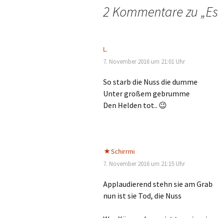
2 Kommentare zu „
E
L.
7. November 2016 um 21:01 Uhr
So starb die Nuss die dumme
Unter großem gebrumme
Den Helden tot.. 😉
Schirrmi
7. November 2016 um 21:15 Uhr
Applaudierend stehn sie am Grab
nun ist sie Tod, die Nuss