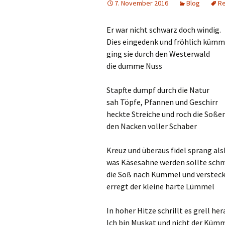
7. November 2016
Blog
Re
Er war nicht schwarz doch windig.
Dies eingedenk und fröhlich küm
ging sie durch den Westerwald
die dumme Nuss
Stapfte dumpf durch die Natur
sah Töpfe, Pfannen und Geschirr
heckte Streiche und roch die Soße
den Nacken voller Schaber
Kreuz und überaus fidel sprang als
was Käsesahne werden sollte sch
die Soß nach Kümmel und versteck
erregt der kleine harte Lümmel
In hoher Hitze schrillt es grell her
Ich bin Muskat und nicht der Kümm