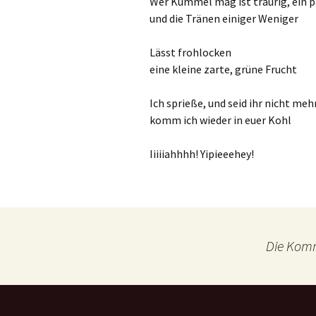
Wer Kümmel mag ist traurig, ein 
und die Tränen einiger Weniger
Lässt frohlocken
eine kleine zarte, grüne Frucht
Ich sprieße, und seid ihr nicht meh
komm ich wieder in euer Kohl
Iiiiiahhhh! Yipieeehey!
Die Komm