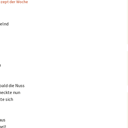
zept der Woche
melnd
n
bald die Nuss
meckte nun
te sich
aus
el!