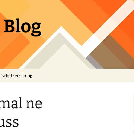
 Blog
nschutzerklärung
nmal ne
uss