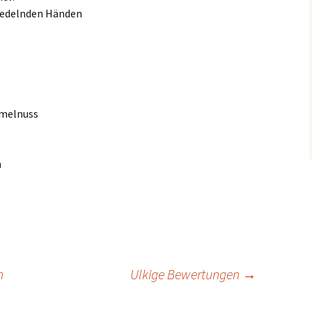
wedelnden Händen
mmelnuss
n
n
Ulkige Bewertungen
→