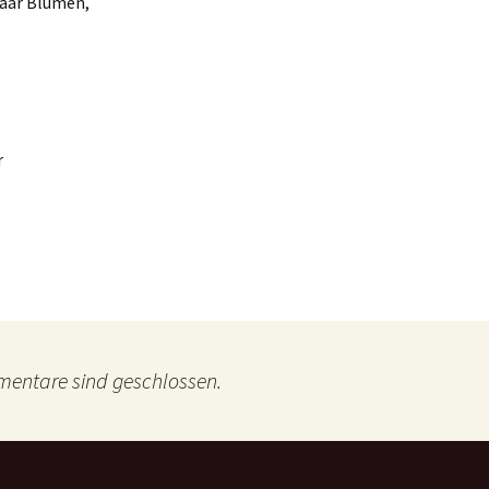
paar Blumen,
r
entare sind geschlossen.