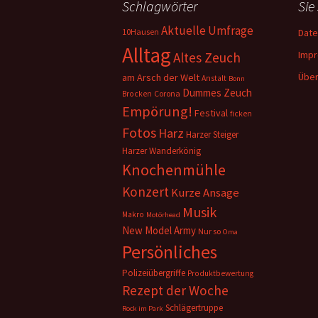
Schlagwörter
Sie
Aktuelle Umfrage
10Hausen
Date
Alltag
Imp
Altes Zeuch
Über
am Arsch der Welt
Anstalt
Bonn
Dummes Zeuch
Corona
Brocken
Empörung!
Festival
ficken
Fotos
Harz
Harzer Steiger
Harzer Wanderkönig
Knochenmühle
Konzert
Kurze Ansage
Musik
Makro
Motörhead
New Model Army
Nur so
Oma
Persönliches
Polizeiübergriffe
Produktbewertung
Rezept der Woche
Schlägertruppe
Rock im Park