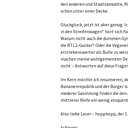
den anderen und Staatsanwälte, Ric
schön unter einer Decke.
Gluckgluck, jetzt ist aber genug. I
in den Streifenwagen“ hört sich fü
Warum nicht auch die dummen Gym
die RTL2-Gucker? Oder die Veganer
erstrebenswerter als Bulle zu we
machen meine wohlgemeinten Denk
nicht – Antworten auf diese Fragen
Im Kern möchte ich resümieren, der
Bananenrepublik und der Bürger i
niederer Gesinnung finden die den
mittlerer Reife ein wenig eloquent
Also liebe Leser – hopphopp, der 1.
Schirrmi