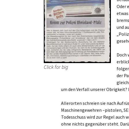
Oder e
etwas 
brems
und au
„Poliz
gesehe
Doch 
erbli
Click for big
folgen
der Pa
gleich
um den Verfall unserer Obrigkeit? I
Allerorten schreien sie nach Aufr
Maschinengewehren –pistolen, SEK
Todesschuss wird zur Regel auch w
ohne nichts gegenüber steht. Dar