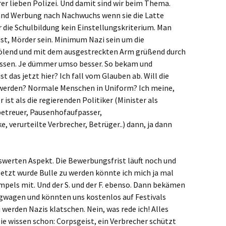
er lieben Polizei. Und damit sind wir beim Thema.
and Werbung nach Nachwuchs wenn sie die Latte
die Schulbildung kein Einstellungskriterium. Man
st, Mörder sein. Minimum Nazi sein um die
rölend und mit dem ausgestreckten Arm grüßend durch
assen. Je dümmer umso besser. So bekam und
das jetzt hier? Ich fall vom Glauben ab. Will die
 werden? Normale Menschen in Uniform? Ich meine,
ist als die regierenden Politiker (Minister als
betreuer, Pausenhofaufpasser,
, verurteilte Verbrecher, Betrüger..) dann, ja dann
werten Aspekt. Die Bewerbungsfrist läuft noch und
setzt wurde Bulle zu werden könnte ich mich ja mal
pels mit. Und der S. und der F. ebenso. Dann bekämen
wagen und könnten uns kostenlos auf Festivals
 werden Nazis klatschen. Nein, was rede ich! Alles
ie wissen schon: Corpsgeist, ein Verbrecher schützt