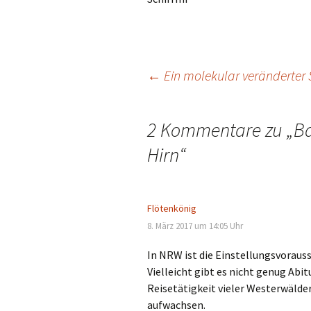
Beitragsnavigation
←
Ein molekular veränderter 
2 Kommentare zu „
Ba
Hirn
“
Flötenkönig
8. März 2017 um 14:05 Uhr
In NRW ist die Einstellungsvorauss
Vielleicht gibt es nicht genug Abit
Reisetätigkeit vieler Westerwälde
aufwachsen.