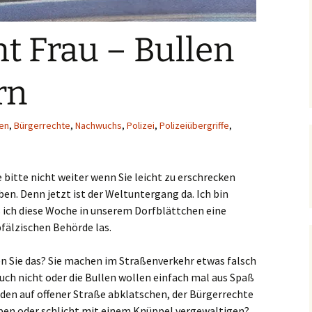
t Frau – Bullen
rn
len
,
Bürgerrechte
,
Nachwuchs
,
Polizei
,
Polizeiübergriffe
,
ie bitte nicht weiter wenn Sie leicht zu erschrecken
en. Denn jetzt ist der Weltuntergang da. Ich bin
ich diese Woche in unserem Dorfblättchen eine
pfälzischen Behörde las.
n Sie das? Sie machen im Straßenverkehr etwas falsch
uch nicht oder die Bullen wollen einfach mal aus Spaß
en auf offener Straße abklatschen, der Bürgerrechte
ben oder schlicht mit einem Knüppel vergewaltigen?