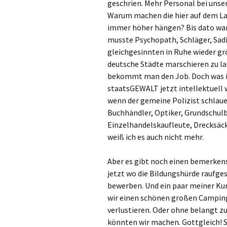
geschrien. Mehr Personal bei unser
Warum machen die hier auf dem L
immer höher hängen? Bis dato war 
musste Psychopath, Schläger, Sadi
gleichgesinnten in Ruhe wieder g
deutsche Städte marschieren zu l
bekommt man den Job. Doch was ist 
staatsGEWALT jetzt intellektuell
wenn der gemeine Polizist schlauer 
Buchhändler, Optiker, Grundschul
Einzelhandelskaufleute, Drecksäcke
weiß ich es auch nicht mehr.
Aber es gibt noch einen bemerkens
jetzt wo die Bildungshürde raufge
bewerben. Und ein paar meiner Kum
wir einen schönen großen Camping
verlustieren. Oder ohne belangt zu
könnten wir machen. Gottgleich! S