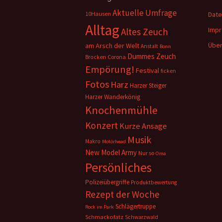
Aktuelle Umfrage
10Hausen
Date
Alltag
Imp
Altes Zeuch
Über
am Arsch der Welt
Anstalt
Bonn
Dummes Zeuch
Corona
Brocken
Empörung!
Festival
ficken
Fotos
Harz
Harzer Steiger
Harzer Wanderkönig
Knochenmühle
Konzert
Kurze Ansage
Musik
Makro
Motörhead
New Model Army
Nur so
Oma
Persönliches
Polizeiübergriffe
Produktbewertung
Rezept der Woche
Schlägertruppe
Rock im Park
Schmackofatz
Schwarzwald