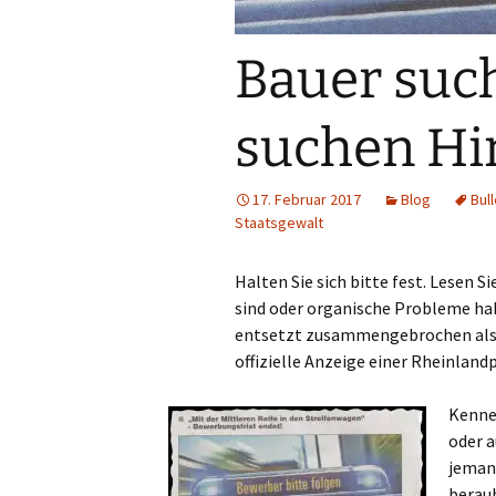
Bauer such
suchen Hi
17. Februar 2017
Blog
Bul
Staatsgewalt
Halten Sie sich bitte fest. Lesen S
sind oder organische Probleme hab
entsetzt zusammengebrochen als 
offizielle Anzeige einer Rheinland
Kenne
oder a
jemand
berau