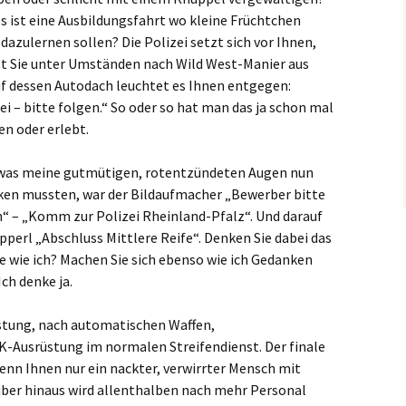
s ist eine Ausbildungsfahrt wo kleine Früchtchen
dazulernen sollen? Die Polizei setzt sich vor Ihnen,
t Sie unter Umständen nach Wild West-Manier aus
f dessen Autodach leuchtet es Ihnen entgegen:
ei – bitte folgen.“ So oder so hat man das ja schon mal
n oder erlebt.
was meine gutmütigen, rotentzündeten Augen nun
cken mussten, war der Bildaufmacher „Bewerber bitte
“ – „Komm zur Polizei Rheinland-Pfalz“. Und darauf
pperl „Abschluss Mittlere Reife“. Denken Sie dabei das
e wie ich? Machen Sie sich ebenso wie ich Gedanken
ch denke ja.
üstung, nach automatischen Waffen,
-Ausrüstung im normalen Streifendienst. Der finale
enn Ihnen nur ein nackter, verwirrter Mensch mit
über hinaus wird allenthalben nach mehr Personal