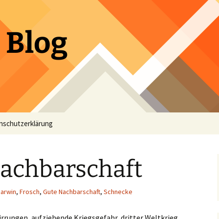
 Blog
nschutzerklärung
Nachbarschaft
arwin
,
Frosch
,
Gute Nachbarschaft
,
Schnecke
wirrungen, aufziehende Kriegsgefahr, dritter Weltkrieg