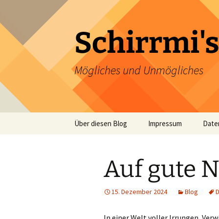
Zum
Inhalt
springen
Schirrmi's
Mögliches und Unmögliches
Über diesen Blog
Impressum
Date
Auf gute 
15. Dezember 2024
Blog
D
In einer Welt voller Irrungen, Ver