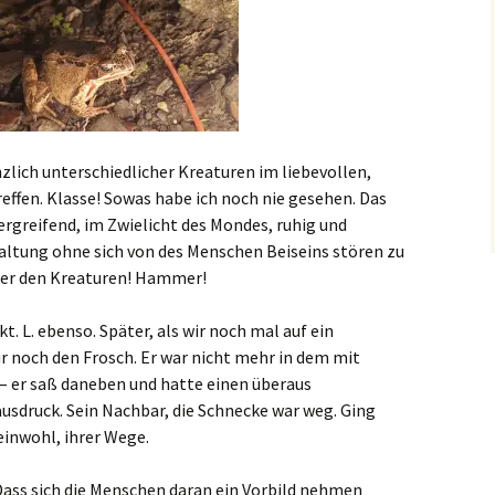
nzlich unterschiedlicher Kreaturen im liebevollen,
effen. Klasse! Sowas habe ich noch nie gesehen. Das
ergreifend, im Zwielicht des Mondes, ruhig und
altung ohne sich von des Menschen Beiseins stören zu
nter den Kreaturen! Hammer!
. L. ebenso. Später, als wir noch mal auf ein
r noch den Frosch. Er war nicht mehr in dem mit
– er saß daneben und hatte einen überaus
usdruck. Sein Nachbar, die Schnecke war weg. Ging
inwohl, ihrer Wege.
 Dass sich die Menschen daran ein Vorbild nehmen