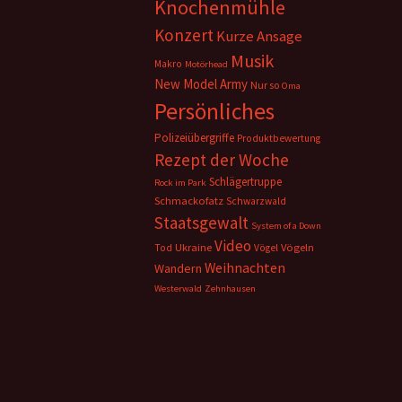
Knochenmühle
Konzert
Kurze Ansage
Musik
Makro
Motörhead
New Model Army
Nur so
Oma
Persönliches
Polizeiübergriffe
Produktbewertung
Rezept der Woche
Schlägertruppe
Rock im Park
Schmackofatz
Schwarzwald
Staatsgewalt
System of a Down
Video
Ukraine
Vögeln
Tod
Vögel
Weihnachten
Wandern
Westerwald
Zehnhausen