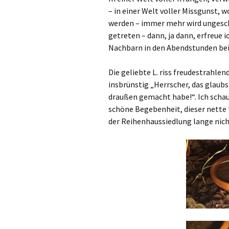
– in einer Welt voller Missgunst,
werden – immer mehr wird ungesch
getreten – dann, ja dann, erfreue i
Nachbarn in den Abendstunden bei
Die geliebte L. riss freudestrahlen
insbrünstig „Herrscher, das glaubst
draußen gemacht habe!“. Ich schau
schöne Begebenheit, dieser nette 
der Reihenhaussiedlung lange nich