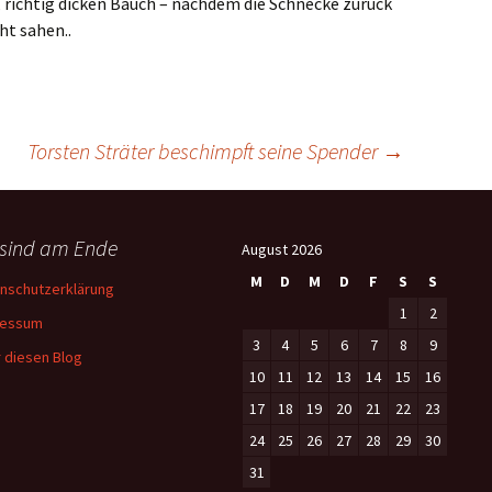
g, richtig dicken Bauch – nachdem die Schnecke zurück
ht sahen..
Torsten Sträter beschimpft seine Spender
→
 sind am Ende
August 2026
M
D
M
D
F
S
S
nschutzerklärung
1
2
ressum
3
4
5
6
7
8
9
 diesen Blog
10
11
12
13
14
15
16
17
18
19
20
21
22
23
24
25
26
27
28
29
30
31