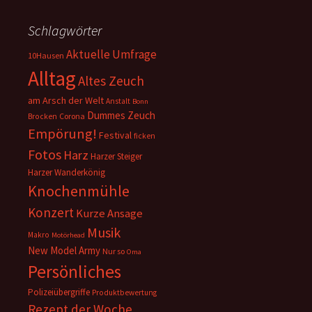
Schlagwörter
Aktuelle Umfrage
10Hausen
Alltag
Altes Zeuch
am Arsch der Welt
Anstalt
Bonn
Dummes Zeuch
Corona
Brocken
Empörung!
Festival
ficken
Fotos
Harz
Harzer Steiger
Harzer Wanderkönig
Knochenmühle
Konzert
Kurze Ansage
Musik
Makro
Motörhead
New Model Army
Nur so
Oma
Persönliches
Polizeiübergriffe
Produktbewertung
Rezept der Woche