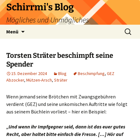
Zum
Schirrmi's Blog
Inhalt
Mögliches und Unmögliches
springen
Suchen
Menü
nach:
Torsten Sträter beschimpft seine
Spender
15. Dezember 2024
Blog
Beschimpfung
,
GEZ
Abzocker
,
Mützen-Arsch
,
Sträter
Wenn jemand seine Brötchen mit Zwangsgebühren
verdient (GEZ) und seine unkomischen Auftritte wie folgt
aus seinem Büchlein vorliest – hier ein Beispiel:
„Und wenn ihr Impfgegner seid, dann ist das euer gutes
Recht, aber haltet bitte einfach die Fresse. […] Hör auf