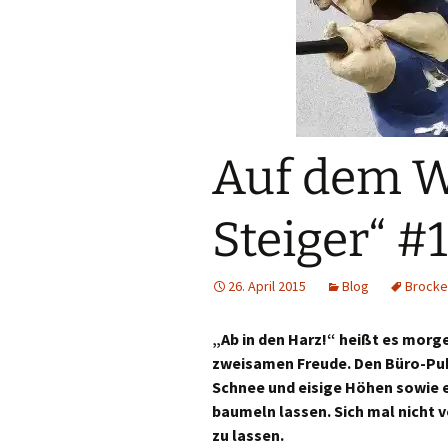
Auf dem W
Steiger“ #1
26. April 2015
Blog
Brocke
„Ab in den Harz!“ heißt es morg
zweisamen Freude. Den Büro-Pu
Schnee und eisige Höhen sowie 
baumeln lassen. Sich mal nicht
zu lassen.