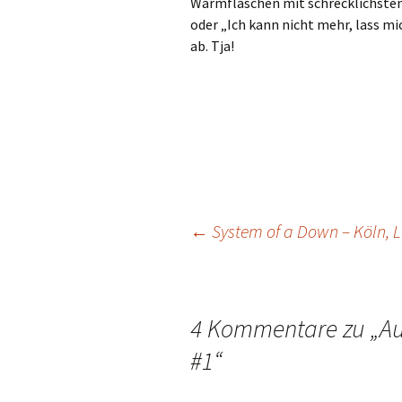
Wärmflaschen mit schrecklichsten
oder „Ich kann nicht mehr, lass mi
ab. Tja!
Beitragsnavigation
←
System of a Down – Köln, L
4 Kommentare zu „
Au
#1
“