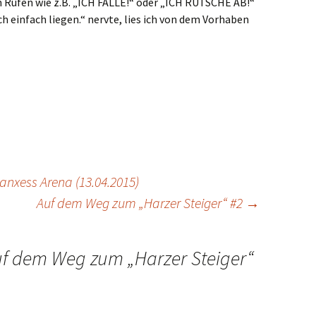
 Rufen wie z.B. „ICH FALLE!“ oder „ICH RUTSCHE AB!“
ch einfach liegen.“ nervte, lies ich von dem Vorhaben
anxess Arena (13.04.2015)
Auf dem Weg zum „Harzer Steiger“ #2
→
f dem Weg zum „Harzer Steiger“