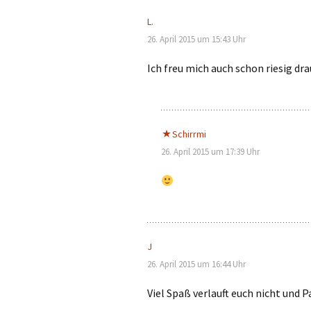
L.
26. April 2015 um 15:43 Uhr
Ich freu mich auch schon riesig dra
Schirrmi
26. April 2015 um 17:39 Uhr
J
26. April 2015 um 16:44 Uhr
Viel Spaß verlauft euch nicht und P