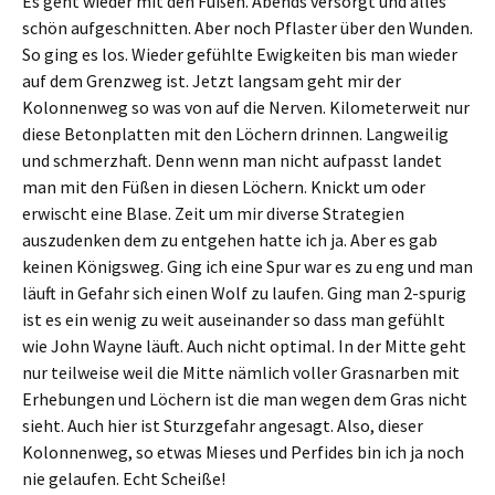
Es geht wieder mit den Füßen. Abends versorgt und alles
schön aufgeschnitten. Aber noch Pflaster über den Wunden.
So ging es los. Wieder gefühlte Ewigkeiten bis man wieder
auf dem Grenzweg ist. Jetzt langsam geht mir der
Kolonnenweg so was von auf die Nerven. Kilometerweit nur
diese Betonplatten mit den Löchern drinnen. Langweilig
und schmerzhaft. Denn wenn man nicht aufpasst landet
man mit den Füßen in diesen Löchern. Knickt um oder
erwischt eine Blase. Zeit um mir diverse Strategien
auszudenken dem zu entgehen hatte ich ja. Aber es gab
keinen Königsweg. Ging ich eine Spur war es zu eng und man
läuft in Gefahr sich einen Wolf zu laufen. Ging man 2-spurig
ist es ein wenig zu weit auseinander so dass man gefühlt
wie John Wayne läuft. Auch nicht optimal. In der Mitte geht
nur teilweise weil die Mitte nämlich voller Grasnarben mit
Erhebungen und Löchern ist die man wegen dem Gras nicht
sieht. Auch hier ist Sturzgefahr angesagt. Also, dieser
Kolonnenweg, so etwas Mieses und Perfides bin ich ja noch
nie gelaufen. Echt Scheiße!