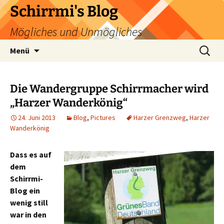
Zum
Schirrmi's Blog
Inhalt
Mögliches und Unmögliches
springen
Suchen
Menü
nach:
Die Wandergruppe Schirrmacher wird
„Harzer Wanderkönig“
24. Juni 2013
Blog
,
Pictures
Harzer Grenzweg
,
Harzer
Wanderkönig
Dass es auf
dem
Schirrmi-
Blog ein
wenig still
war in den