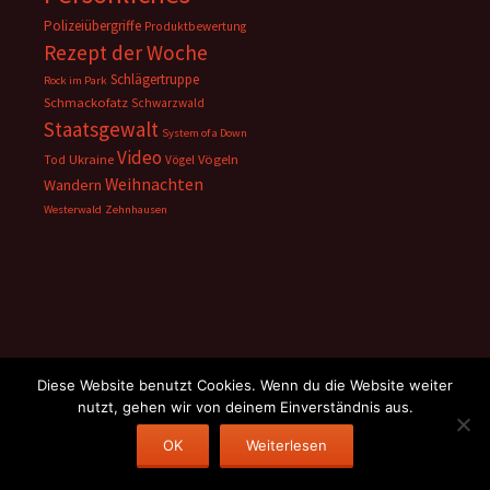
Polizeiübergriffe
Produktbewertung
Rezept der Woche
Schlägertruppe
Rock im Park
Schmackofatz
Schwarzwald
Staatsgewalt
System of a Down
Video
Ukraine
Vögeln
Tod
Vögel
Weihnachten
Wandern
Westerwald
Zehnhausen
Sie sind am Ende
Diese Website benutzt Cookies. Wenn du die Website weiter
nutzt, gehen wir von deinem Einverständnis aus.
Datenschutzerklärung
Impressum
OK
Weiterlesen
Über diesen Blog