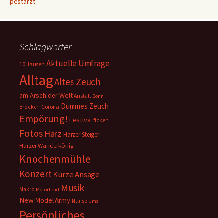
pestarzt
Schlagwörter
Aktuelle Umfrage
10Hausen
Alltag
Altes Zeuch
am Arsch der Welt
Anstalt
Bonn
Dummes Zeuch
Corona
Brocken
Empörung!
Festival
ficken
Fotos
Harz
Harzer Steiger
Harzer Wanderkönig
Knochenmühle
Konzert
Kurze Ansage
Musik
Makro
Motörhead
New Model Army
Nur so
Oma
Persönliches